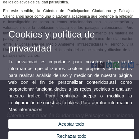
de los objetivos de calidad paisajística.
En este sentido, la Cátedra de Participación Ciudadana y Paisajes
Valencianos nace como una plataforma académica que pretende la reflexión
e investigación en torno a temas relacionados con la concepción y
valoración que la población efectúa de los paisajes valencianos. Pero
Cookies y política de
también la divulgación y la transferencia del conocimiento en materia de
paisaje y participación ciudadana. Todo ello en un marco de colaboración
entre la Conselleria de Medio Ambiente, Infraestructuras y Territorio, y la
privacidad
Universitat de València para el fomento del conocimiento y difusión de los
paisajes valencianos.
Tu privacidad es importante para nosotros. Por ello te
informamos que utilizamos cookies propias y de terceros
para realizar análisis de uso y medición de nuestra página
web con el fin de personalizar contenidos,así como
proporcionar funcionalidades a las redes sociales o analizar
nuestro tráfico. Para continuar acepta o modifica la
configuración de nuestras cookies. Para ampliar información
Más información
Cátedra Participación Ciudadana y Paisajes Valencianos
Aceptar todo
Rechazar todo