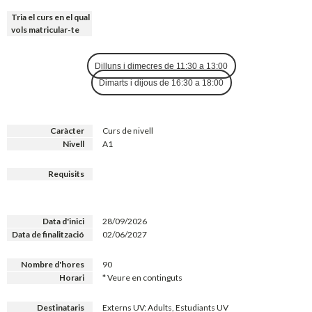
Tria el curs en el qual
vols matricular-te
Dilluns i dimecres de 11:30 a 13:00
Dimarts i dijous de 16:30 a 18:00
Caràcter
Curs de nivell
Nivell
A1
Requisits
Data d'inici
28/09/2026
Data de finalització
02/06/2027
Nombre d'hores
90
Horari
* Veure en continguts
Destinataris
Externs UV: Adults, Estudiants UV