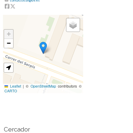
contactocdi@uv.es
Facebook
Twitter
+
−
Leaflet
|
©
OpenStreetMap
contributors ©
CARTO
Cercador