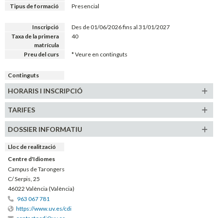
Tipus de formació
Presencial
Inscripció
Des de 01/06/2026 fins al 31/01/2027
Taxa de la primera
40
matrícula
Preu del curs
* Veure en continguts
Continguts
HORARIS
I INSCRIPCIÓ
TARIFES
DOSSIER INFORMATIU
Lloc de realització
Centre d'Idiomes
Campus de Tarongers
C/ Serpis, 25
46022 València (València)
963 067 781
https://www.uv.es/cdi