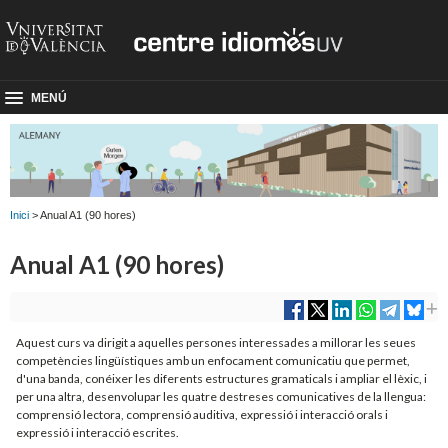
MENÚ
Inici
> Anual A1 (90 hores)
Anual A1 (90 hores)
Aquest curs va dirigit a aquelles persones interessades a millorar les seues
competències lingüístiques amb un enfocament comunicatiu que permet,
d'una banda, conéixer les diferents estructures gramaticals i ampliar el lèxic, i
per una altra, desenvolupar les quatre destreses comunicatives de la llengua:
comprensió lectora, comprensió auditiva, expressió i interacció orals i
expressió i interacció escrites.