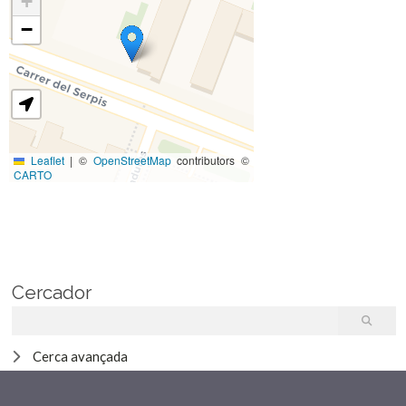
+
−
Leaflet
|
©
OpenStreetMap
contributors ©
CARTO
Cercador
Cerca avançada