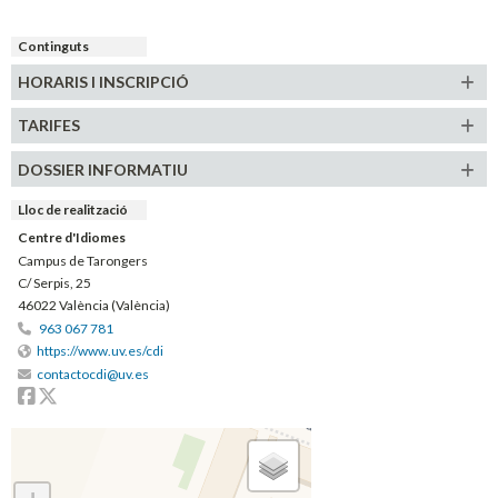
Continguts
HORARIS
I INSCRIPCIÓ
TARIFES
DOSSIER INFORMATIU
Lloc de realització
Centre d'Idiomes
Campus de Tarongers
C/ Serpis, 25
46022 València (València)
963 067 781
https://www.uv.es/cdi
contactocdi@uv.es
Facebook
Twitter