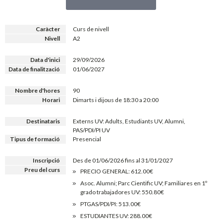
Caràcter
Curs de nivell
Nivell
A2
Data d'inici
29/09/2026
Data de finalització
01/06/2027
Nombre d'hores
90
Horari
Dimarts i dijous de 18:30 a 20:00
Destinataris
Externs UV: Adults, Estudiants UV, Alumni,
PAS/PDI/PI UV
Tipus de formació
Presencial
Inscripció
Des de 01/06/2026 fins al 31/01/2027
Preu del curs
PRECIO GENERAL: 612.00€
Asoc. Alumni; Parc Cientific UV; Familiares en 1º
grado trabajadores UV: 550.80€
PTGAS/PDI/PI: 513.00€
ESTUDIANTES UV: 288.00€