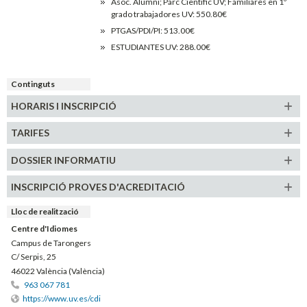
Asoc. Alumni; Parc Cientific UV; Familiares en 1º
grado trabajadores UV: 550.80€
PTGAS/PDI/PI: 513.00€
ESTUDIANTES UV: 288.00€
Continguts
HORARIS
I INSCRIPCIÓ
TARIFES
DOSSIER INFORMATIU
INSCRIPCIÓ PROVES D'ACREDITACIÓ
Lloc de realització
Centre d'Idiomes
Campus de Tarongers
C/ Serpis, 25
46022 València (València)
963 067 781
https://www.uv.es/cdi