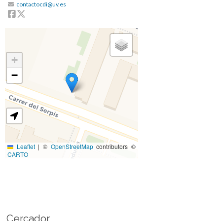
contactocdi@uv.es
Facebook
Twitter
+
−
Leaflet
|
©
OpenStreetMap
contributors ©
CARTO
Cercador