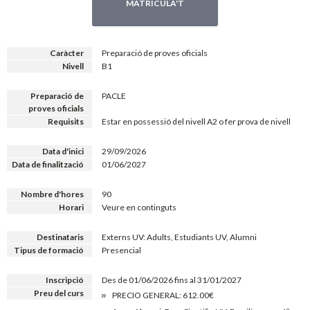
MATRICULA'T
Caràcter
Preparació de proves oficials
Nivell
B1
Preparació de
PACLE
proves oficials
Requisits
Estar en possessió del nivell A2 o fer prova de nivell
Data d'inici
29/09/2026
Data de finalització
01/06/2027
Nombre d'hores
90
Horari
Veure en continguts
Destinataris
Externs UV: Adults, Estudiants UV, Alumni
Tipus de formació
Presencial
Inscripció
Des de 01/06/2026 fins al 31/01/2027
Preu del curs
PRECIO GENERAL: 612.00€