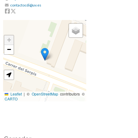
contactocdi@uv.es
Facebook
Twitter
+
−
Leaflet
|
©
OpenStreetMap
contributors ©
CARTO