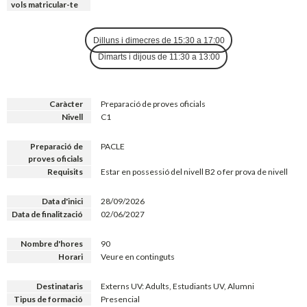
vols matricular-te
Dilluns i dimecres de 15:30 a 17:00
Dimarts i dijous de 11:30 a 13:00
Caràcter
Preparació de proves oficials
Nivell
C1
Preparació de
PACLE
proves oficials
Requisits
Estar en possessió del nivell B2 o fer prova de nivell
Data d'inici
28/09/2026
Data de finalització
02/06/2027
Nombre d'hores
90
Horari
Veure en continguts
Destinataris
Externs UV: Adults, Estudiants UV, Alumni
Tipus de formació
Presencial