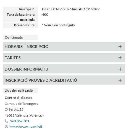
Inscripció
Des de 01/06/2026 fins al 31/01/2027
Taxa de la primera
40€
matrícula
Preu del curs
* Veure en continguts
Continguts
HORARIS
I INSCRIPCIÓ
TARIFES
DOSSIER INFORMATIU
INSCRIPCIÓ PROVES D'ACREDITACIÓ
Lloc de realització
Centre d'Idiomes
Campus de Tarongers
C/ Serpis, 25
46022 València (València)
963 067 781
https://www.uv.es/cdi