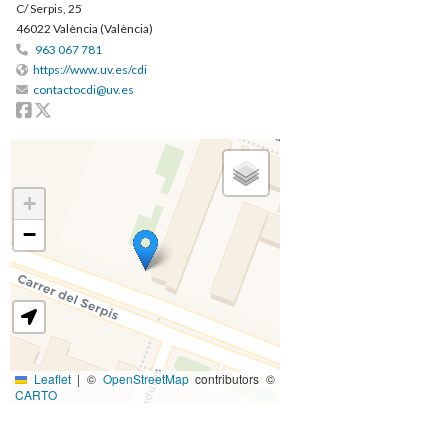
C/ Serpis, 25
46022 València (València)
963 067 781
https://www.uv.es/cdi
contactocdi@uv.es
Facebook
Twitter
+
−
Leaflet
|
©
OpenStreetMap
contributors ©
CARTO