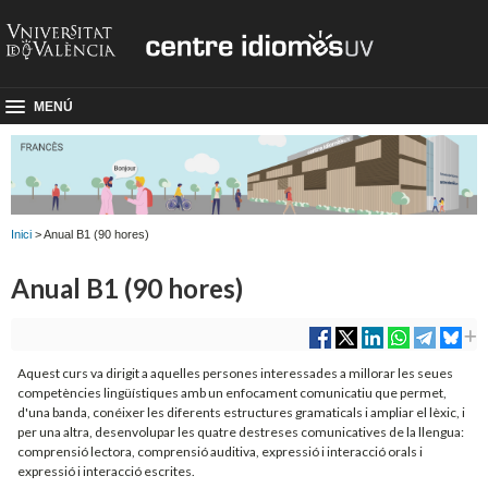
MENÚ
Inici
> Anual B1 (90 hores)
Anual B1 (90 hores)
Aquest curs va dirigit a aquelles persones interessades a millorar les seues
competències lingüístiques amb un enfocament comunicatiu que permet,
d'una banda, conéixer les diferents estructures gramaticals i ampliar el lèxic, i
per una altra, desenvolupar les quatre destreses comunicatives de la llengua:
comprensió lectora, comprensió auditiva, expressió i interacció orals i
expressió i interacció escrites.