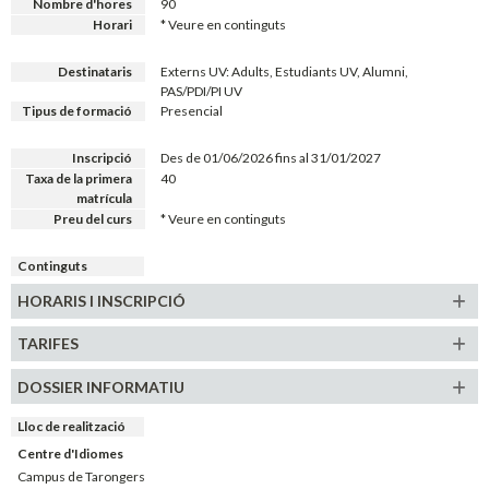
Nombre d'hores
90
Horari
* Veure en continguts
Destinataris
Externs UV: Adults, Estudiants UV, Alumni,
PAS/PDI/PI UV
Tipus de formació
Presencial
Inscripció
Des de 01/06/2026 fins al 31/01/2027
Taxa de la primera
40
matrícula
Preu del curs
* Veure en continguts
Continguts
HORARIS
I INSCRIPCIÓ
TARIFES
DOSSIER INFORMATIU
Lloc de realització
Centre d'Idiomes
Campus de Tarongers