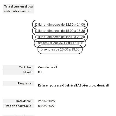
Tria el curs en el qual
vols matricular-te
Dilluns i dimecres de 12:30 a 14:00
Dilluns i dimecres de 15:00 a 16:30
Dilluns i dimecres de 19:00 a 20:30
Dimarts i dijous de 17:00 a 18:30
Divendres de 16:00 a 19:00
Caràcter
Curs de nivell
Nivell
B1
Requisits
Estar en possessió del nivell A2 o fer prova de nivell.
Data d'inici
25/09/2026
Data de finalització
04/06/2027