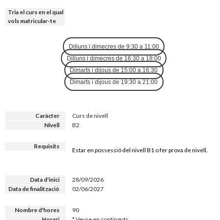
Tria el curs en el qual
vols matricular-te
Dilluns i dimecres de 9:30 a 11:00
Dilluns i dimecres de 16:30 a 18:00
Dimarts i dijous de 15:00 a 16:30
Dimarts i dijous de 19:30 a 21:00
Caràcter
Curs de nivell
Nivell
B2
Requisits
Estar en possessió del nivell B1 o fer prova de nivell.
Data d'inici
28/09/2026
Data de finalització
02/06/2027
Nombre d'hores
90
Horari
* Veure en continguts