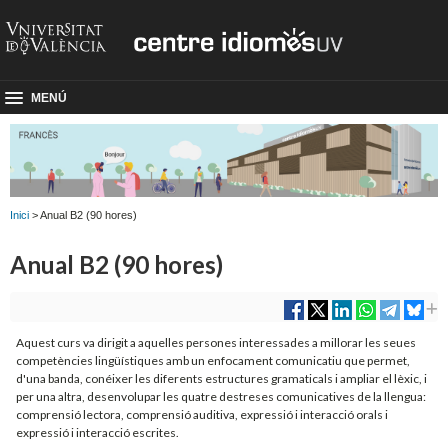
MENÚ
Inici
> Anual B2 (90 hores)
Anual B2 (90 hores)
Aquest curs va dirigit a aquelles persones interessades a millorar les seues
competències lingüístiques amb un enfocament comunicatiu que permet,
d'una banda, conéixer les diferents estructures gramaticals i ampliar el lèxic, i
per una altra, desenvolupar les quatre destreses comunicatives de la llengua:
comprensió lectora, comprensió auditiva, expressió i interacció orals i
expressió i interacció escrites.