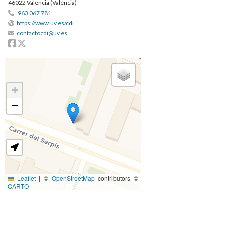
46022 València (València)
963 067 781
https://www.uv.es/cdi
contactocdi@uv.es
Facebook
Twitter
+
−
Leaflet
|
©
OpenStreetMap
contributors ©
CARTO