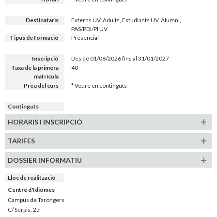
Destinataris
Externs UV: Adults, Estudiants UV, Alumni,
PAS/PDI/PI UV
Tipus de formació
Presencial
Inscripció
Des de 01/06/2026 fins al 31/01/2027
Taxa de la primera
40
matrícula
Preu del curs
* Veure en continguts
Continguts
HORARIS
I INSCRIPCIÓ
TARIFES
DOSSIER INFORMATIU
Lloc de realització
Centre d'Idiomes
Campus de Tarongers
C/ Serpis, 25