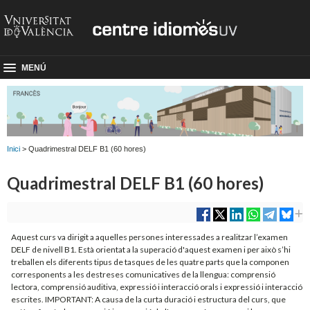
MENÚ
Inici
> Quadrimestral DELF B1 (60 hores)
Quadrimestral DELF B1 (60 hores)
Aquest curs va dirigit a aquelles persones interessades a realitzar l’examen
DELF de nivell B1. Està orientat a la superació d'aquest examen i per això s’hi
treballen els diferents tipus de tasques de les quatre parts que la componen
corresponents a les destreses comunicatives de la llengua: comprensió
lectora, comprensió auditiva, expressió i interacció orals i expressió i interacció
escrites. IMPORTANT: A causa de la curta duració i estructura del curs, que