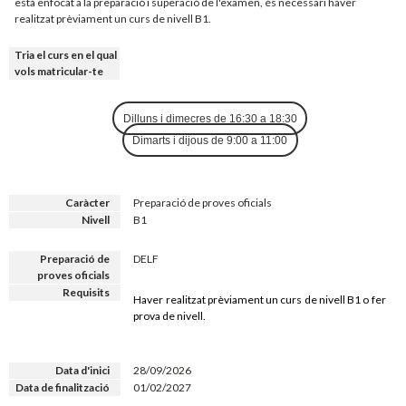
està enfocat a la preparació i superació de l'examen, és necessari haver
realitzat prèviament un curs de nivell B1.
Tria el curs en el qual
vols matricular-te
Dilluns i dimecres de 16:30 a 18:30
Dimarts i dijous de 9:00 a 11:00
Caràcter
Preparació de proves oficials
Nivell
B1
Preparació de
DELF
proves oficials
Requisits
Haver realitzat prèviament un curs de nivell B1 o fer
prova de nivell.
Data d'inici
28/09/2026
Data de finalització
01/02/2027