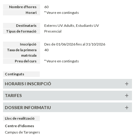
Nombre d'hores
60
Horari
* Veure en continguts
Destinataris
Externs UV: Adults, Estudiants UV
Tipus de formació
Presencial
Inscripció
Des de 01/06/2026 fins al 31/10/2026
Taxa de la primera
40
matrícula
Preu del curs
* Veure en continguts
Continguts
HORARIS
I INSCRIPCIÓ
TARIFES
DOSSIER INFORMATIU
Lloc de realització
Centre d'Idiomes
Campus de Tarongers