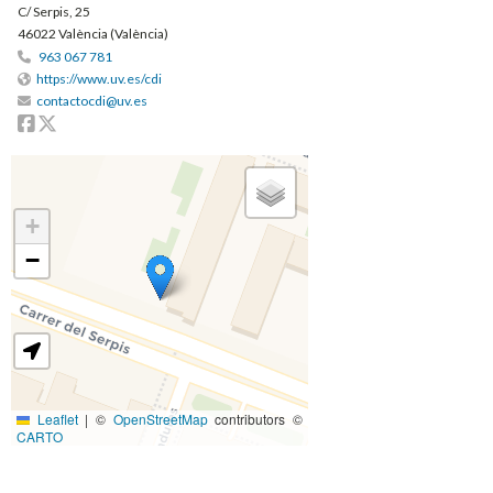
C/ Serpis, 25
46022 València (València)
963 067 781
https://www.uv.es/cdi
contactocdi@uv.es
Facebook
Twitter
+
−
Leaflet
|
©
OpenStreetMap
contributors ©
CARTO