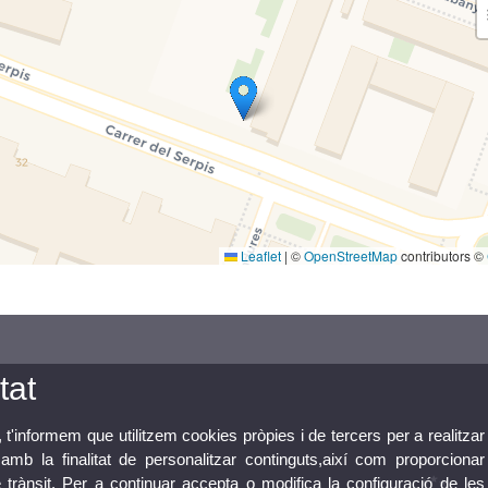
Leaflet
|
©
OpenStreetMap
contributors ©
tat
, t'informem que utilitzem cookies pròpies i de tercers per a realitzar
mb la finalitat de personalitzar continguts,així com proporcionar
e trànsit. Per a continuar accepta o modifica la configuració de les