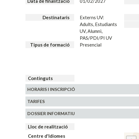
Data de finalització
01/02/2027
Destinataris
Externs UV:
Adults, Estudiants
UV, Alumni,
PAS/PDI/PI UV
Tipus de formació
Presencial
Continguts
HORARIS
I INSCRIPCIÓ
TARIFES
DOSSIER INFORMATIU
Lloc de realització
Centre d'Idiomes