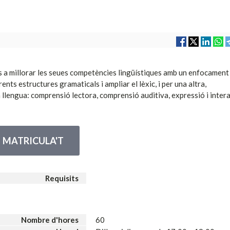
es a millorar les seues competències lingüístiques amb un enfocament
nts estructures gramaticals i ampliar el lèxic, i per una altra,
llengua: comprensió lectora, comprensió auditiva, expressió i inter
MATRICULA'T
Requisits
Nombre d'hores
60