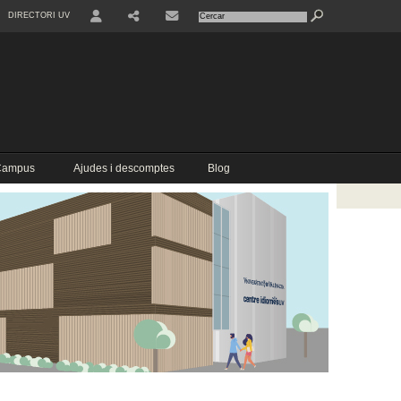
DIRECTORI UV
USER
COMPARTIR
CONTACTE
 Campus
Ajudes i descomptes
Blog