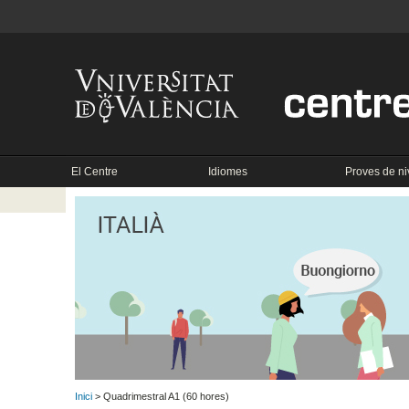
El Centre
Idiomes
Proves de ni
Inici
> Quadrimestral A1 (60 hores)