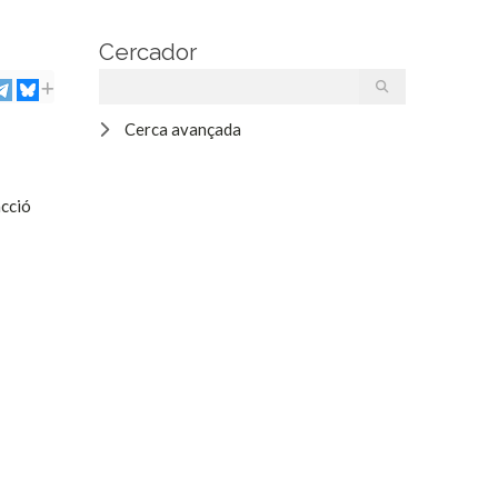
Cercador
Cerca avançada
acció