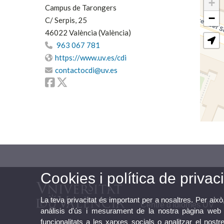
+
Campus de Tarongers
−
C/ Serpis, 25
46022 València (València)
963 067 781
https://www.uv.es/cdi
contactocdi@uv.es
Facebook
Twitter
Cookies i política de privaci
La teva privacitat és important per a nosaltres. Per això
Centre d'Idiomes UV
anàlisis d'ús i mesurament de la nostra pàgina web a
funcionalitats a les xarxes socials o analitzar el nostr