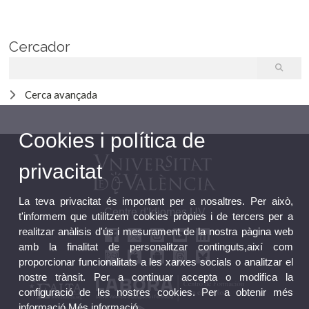
Cercador
Cerca avançada
Cookies i política de
privacitat
La teva privacitat és important per a nosaltres. Per això,
Centre d'Idiomes UV
t'informem que utilitzem cookies pròpies i de tercers per a
realitzar anàlisis d'ús i mesurament de la nostra pàgina web
amb la finalitat de personalitzar continguts,així com
proporcionar funcionalitats a les xarxes socials o analitzar el
nostre trànsit. Per a continuar accepta o modifica la
configuració de les nostres cookies. Per a obtenir més
informació
Més informació