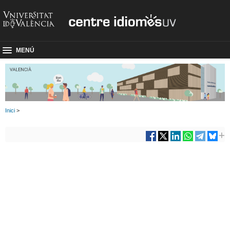
MENÚ
Inici
>