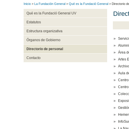
Inicio
>
La Fundación General
>
Qué es la Fundació General
> Directorio d
Direc
Qué es la Fundació General UV
Estatutos
Estructura organizativa
Servic
Órganos de Gobierno
Alumni
Directorio de personal
Área d
Contacto
Artes 
Archiv
Aula d
Centro
Centro
Colecc
Exposi
Gestió
Hemero
InfoSu
La Na