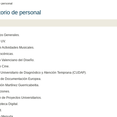
e personal
torio de personal
ios Generales.
 UV.
e Actividades Musicales.
Escénicas.
o Valenciano del Diseño.
e Cine.
 Universitario de Diagnóstico y Atención Temprana (CUDAP).
 de Documentación Europea.
ión Martínez Guerricabeitia.
ciones.
n de Proyectos Universitarios.
teca Digital.
d.
u Menuda.