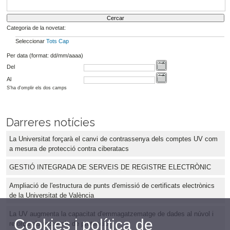
Categoria de la novetat:
Seleccionar
Tots
Cap
Per data (format: dd/mm/aaaa)
Del
Al
S'ha d'omplir els dos camps
Darreres notícies
La Universitat forçarà el canvi de contrassenya dels comptes UV com
a mesura de protecció contra ciberatacs
GESTIÓ INTEGRADA DE SERVEIS DE REGISTRE ELECTRÒNIC
Ampliació de l'estructura de punts d'emissió de certificats electrònics
de la Universitat de València
La UV augmenta la capacitat d'emmagatzematge de dades al núvol i
Cookies i política de
reforça els protocols de protecció