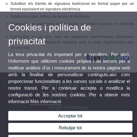
Substituir els tràmits de signatura tradicional en format paper per un
format equivalent en signatura electrònica.
Estalvi de costos, millora de temps i d'eficiència.
Elaboració de signatures electròniques legalment vàlides en diferents
Cookies i política de
formats.
Centralitzar en un únic punt les signatures electròniques efectuades
privacitat
mitjançant la seua integració lleugera amb la resta d'aplicacions dels
serveis web.
La teva privacitat és important per a nosaltres. Per això,
t'informem que utilitzem cookies pròpies i de tercers per a
realitzar anàlisis d'ús i mesurament de la nostra pàgina web
amb la finalitat de personalitzar continguts,així com
proporcionar funcionalitats a les xarxes socials o analitzar el
nostre trànsit. Per a continuar accepta o modifica la
configuració de les nostres cookies. Per a obtenir més
informació
Més informació
Gestió Electrònica
Acceptar tot
Rebutjar tot