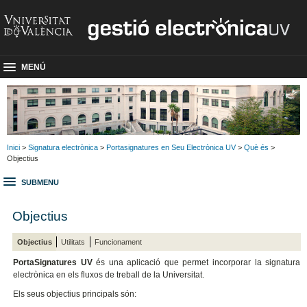
MENÚ
Inici
>
Signatura electrònica
>
Portasignatures en Seu Electrònica UV
>
Què és
>
Objectius
SUBMENU
Objectius
Objectius
Utilitats
Funcionament
PortaSignatures UV
és una aplicació que permet incorporar la signatura
electrònica en els fluxos de treball de la Universitat.
Els seus objectius principals són: