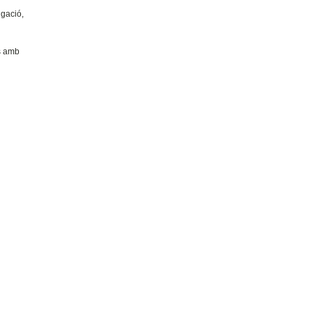
igació,
es amb