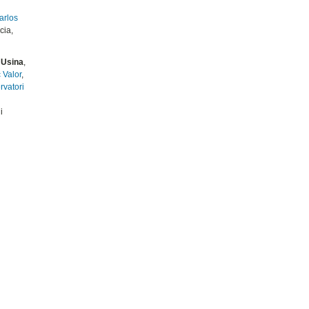
arlos
cia,
 Usina
,
 Valor
,
rvatori
i