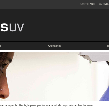
CASTELLANO
VALENCI
g
Attendance
R
rcada per la ciència, la participació ciutadana i el compromís amb el benestar