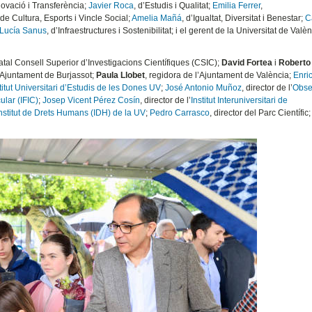
novació i Transferència;
Javier Roca
, d’Estudis i Qualitat;
Emilia Ferrer
,
 de Cultura, Esports i Vincle Social;
Amelia Mañá
, d’Igualtat, Diversitat i Benestar;
C
Lucía Sanus
, d’Infraestructures i Sostenibilitat; i el gerent de la Universitat de Valèn
tatal Consell Superior d’Investigacions Científiques (CSIC);
David Fortea
i
Roberto
l'Ajuntament de Burjassot;
Paula Llobet
, regidora de l’Ajuntament de València;
Enric
titut Universitari d’Estudis de les Dones UV
;
José Antonio Muñoz
, director de l’
Obse
ular (IFIC)
;
Josep Vicent Pérez Cosín
, director de l’
Institut Interuniversitari de
nstitut de Drets Humans (IDH) de la UV
;
Pedro Carrasco
, director del Parc Científic; 