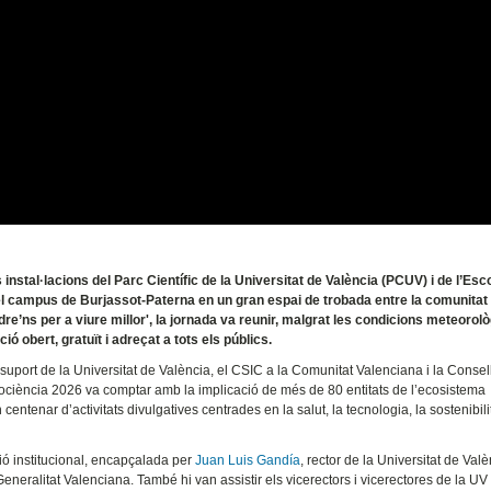
 instal·lacions del Parc Científic de la Universitat de València (PCUV) i de l’Esc
el campus de Burjassot-Paterna en un gran espai de trobada entre la comunitat
ndre’ns per a viure millor', la jornada va reunir, malgrat les condicions meteorol
ó obert, gratuït i adreçat a tots els públics.
 suport de la Universitat de València, el CSIC a la Comunitat Valenciana i la Consel
xpociència 2026 va comptar amb la implicació de més de 80 entitats de l’ecosistema
ntenar d’activitats divulgatives centrades en la salut, la tecnologia, la sostenibilit
ió institucional, encapçalada per
Juan Luis Gandía
, rector de la Universitat de Valè
Generalitat Valenciana. També hi van assistir els vicerectors i vicerectores de la U