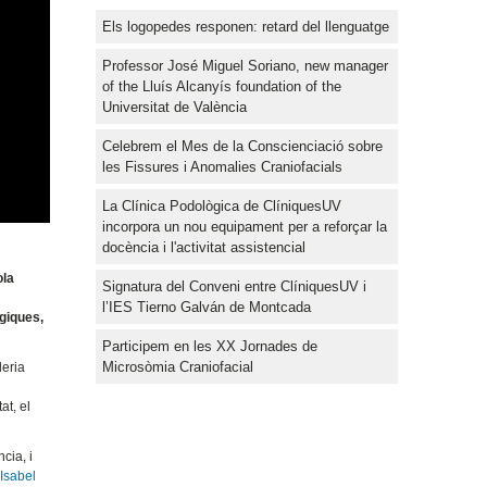
Els logopedes responen: retard del llenguatge
Professor José Miguel Soriano, new manager
of the Lluís Alcanyís foundation of the
Universitat de València
Celebrem el Mes de la Conscienciació sobre
les Fissures i Anomalies Craniofacials
La Clínica Podològica de ClíniquesUV
incorpora un nou equipament per a reforçar la
docència i l'activitat assistencial
ola
Signatura del Conveni entre ClíniquesUV i
l’IES Tierno Galván de Montcada
ògiques,
Participem en les XX Jornades de
Microsòmia Craniofacial
leria
at, el
ncia, i
V
Isabel