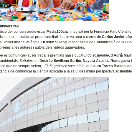
universitari
edició del concurs audiovisual
Media100cia
, impulsat per la Fundació Parc Científic
ca entre l’estudiantat preuniversitari. L’acte va anar a càrrec de
Carlos Javier Ló
a Universitat de València, i
Kristin Suleng
, responsable de Comunicació de la Fun
i premis a les autores i autors dels vídeos guanyadors.
é és comunicar-la'. els treballs premiats han sigut
Mundo sostenible
, d’
Adrià Mart
iambientals;
Señales
, de
Desirée Sevillano Garibó
,
Nayara Azpeitia Romaguera
r allò que no sempre veiem; i
El diagnóstico sostenible
, de
Laura Torres Blasco
, de
ància de comunicar la ciència aplicada a la salut des d’una perspectiva sostenible