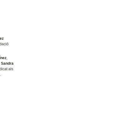
pez
dació
ínez
,
i
Sandra
dicat als
.