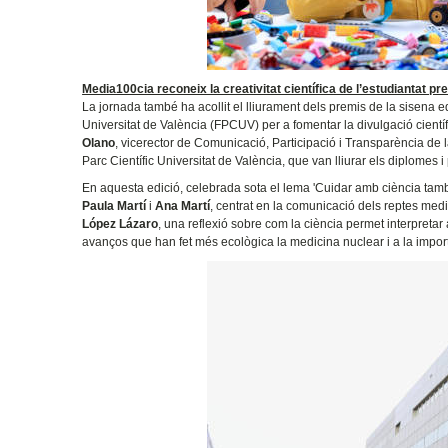
Media100cia reconeix la creativitat científica de l’estudiantat pre
La jornada també ha acollit el lliurament dels premis de la sisena 
Universitat de València (FPCUV) per a fomentar la divulgació científi
Olano
, vicerector de Comunicació, Participació i Transparència de l
Parc Científic Universitat de València, que van lliurar els diplomes 
En aquesta edició, celebrada sota el lema 'Cuidar amb ciència tamb
Paula Martí
i
Ana Martí
, centrat en la comunicació dels reptes med
López Lázaro
, una reflexió sobre com la ciència permet interpreta
avanços que han fet més ecològica la medicina nuclear i a la import