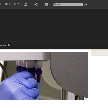
À
DIRECTORY
USER
esearch