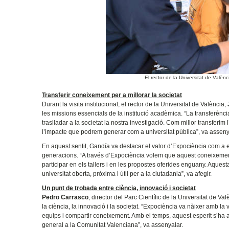
El rector de la Universitat de Val
Transferir coneixement per a millorar la societat
Durant la visita institucional, el rector de la Universitat de València,
les missions essencials de la institució acadèmica. “La transferènci
traslladar a la societat la nostra investigació. Com millor transferim 
l’impacte que podrem generar com a universitat pública”, va asseny
En aquest sentit, Gandía va destacar el valor d’Expociència com a ei
generacions. “A través d’Expociència volem que aquest coneixement a
participar en els tallers i en les propostes oferides enguany. Aques
universitat oberta, pròxima i útil per a la ciutadania”, va afegir.
Un punt de trobada entre ciència, innovació i societat
Pedro Carrasco
, director del Parc Científic de la Universitat de Va
la ciència, la innovació i la societat. “Expociència va nàixer amb l
equips i compartir coneixement. Amb el temps, aquest esperit s’ha amp
general a la Comunitat Valenciana”, va assenyalar.