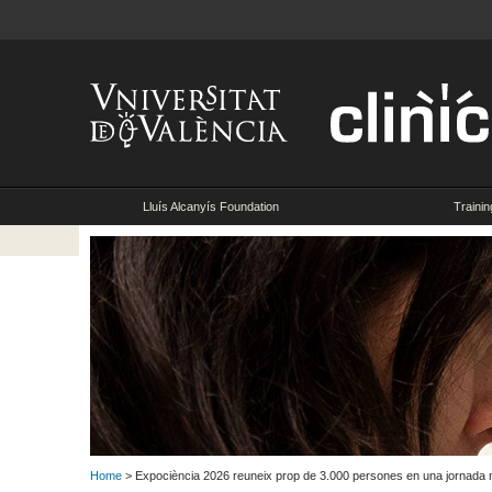
Lluís Alcanyís Foundation
Trainin
Home
> Expociència 2026 reuneix prop de 3.000 persones en una jornada ma