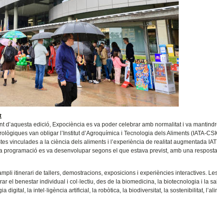
t
nt d’aquesta edició, Expociència es va poder celebrar amb normalitat i va mantind
rològiques van obligar l’Institut d’Agroquímica i Tecnologia dels Aliments (IATA-CSI
postes vinculades a la ciència dels aliments i l’experiència de realitat augmentada 
e la programació es va desenvolupar segons el que estava previst, amb una resposta
ampli itinerari de tallers, demostracions, exposicions i experiències interactives. Le
 el benestar individual i col·lectiu, des de la biomedicina, la biotecnologia i la sal
 digital, la intel·ligència artificial, la robòtica, la biodiversitat, la sostenibilitat, l’a