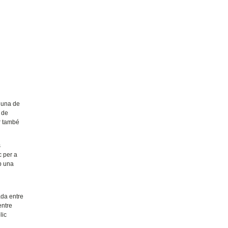
a una de
ó de
or també
s
c per a
mb una
ada entre
entre
lic