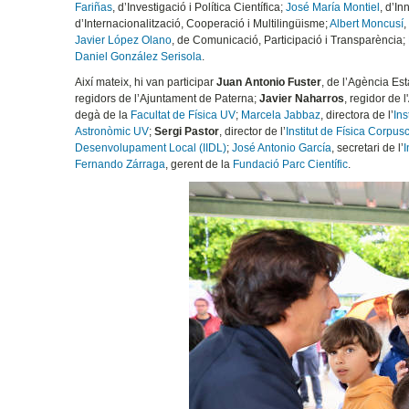
Fariñas
, d’Investigació i Política Científica;
José María Montiel
, d’In
d’Internacionalització, Cooperació i Multilingüisme;
Albert Moncusí
,
Javier López Olano
, de Comunicació, Participació i Transparència;
Daniel González Serisola
.
Així mateix, hi van participar
Juan Antonio Fuster
, de l’Agència Es
regidors de l’Ajuntament de Paterna;
Javier Naharros
, regidor de 
degà de la
Facultat de Física UV
;
Marcela Jabbaz
, directora de l’
Ins
Astronòmic UV
;
Sergi Pastor
, director de l’
Institut de Física Corpusc
Desenvolupament Local (IIDL)
;
José Antonio García
, secretari de l’
I
Fernando Zárraga
, gerent de la
Fundació Parc Científic
.