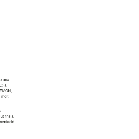
re una
C) a
IATEMON,
 molt
s
ut fins a
limentació