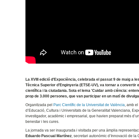
La XVIII edició d’Expociència, celebrada el passat 9 de maig a les
Tècnica Superior d’Enginyeria (ETSE-UV), va tornar a convertir 
científica i la ciutadania. Sota el lema 'Cuidar amb ciència: ente
prop de 3.000 persones, que van participar en un matí de divulgaci
Organitzada pel
Parc Científic de la Universitat de València
, amb el
d’Educació, Cultura i Universitats de la Generalitat Valenciana, E
investigador, acadèmic i empresarial, que havien preparat més d’un ce
benestar i les cures.
La jornada va ser inaugurada i visitada per una àmplia representac
Eduardo Pascual Martínez
, secretari autonòmic d’Innovació de la 