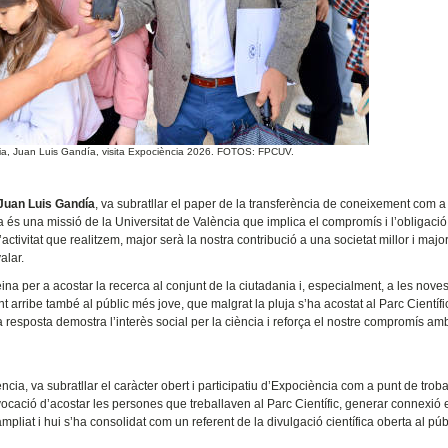
ència, Juan Luis Gandía, visita Expociència 2026. FOTOS: FPCUV.
Juan Luis Gandía
, va subratllar el paper de la transferència de coneixement com 
a és una missió de la Universitat de València que implica el compromís i l’obligaci
l’activitat que realitzem, major serà la nostra contribució a una societat millor i maj
alar.
na per a acostar la recerca al conjunt de la ciutadania i, especialment, a les nove
rribe també al públic més jove, que malgrat la pluja s’ha acostat al Parc Científi
ta resposta demostra l’interès social per la ciència i reforça el nostre compromís a
lència, va subratllar el caràcter obert i participatiu d’Expociència com a punt de trob
a vocació d’acostar les persones que treballaven al Parc Científic, generar connexió 
liat i hui s’ha consolidat com un referent de la divulgació científica oberta al púb