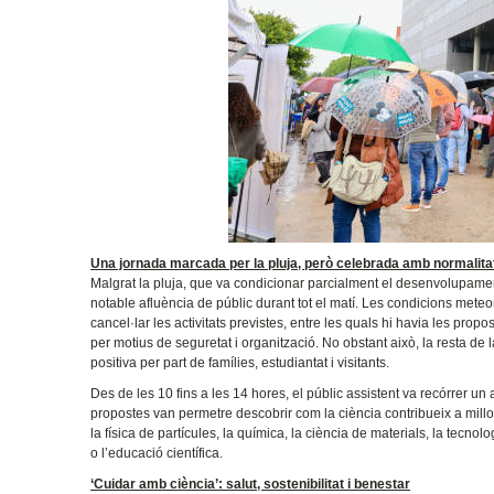
Una jornada marcada per la pluja, però celebrada amb normalita
Malgrat la pluja, que va condicionar parcialment el desenvolupame
notable afluència de públic durant tot el matí. Les condicions meteo
cancel·lar les activitats previstes, entre les quals hi havia les pro
per motius de seguretat i organització. No obstant això, la resta d
positiva per part de famílies, estudiantat i visitants.
Des de les 10 fins a les 14 hores, el públic assistent va recórrer un 
propostes van permetre descobrir com la ciència contribueix a millorar
la física de partícules, la química, la ciència de materials, la tecnologia
o l’educació científica.
‘Cuidar amb ciència’: salut, sostenibilitat i benestar