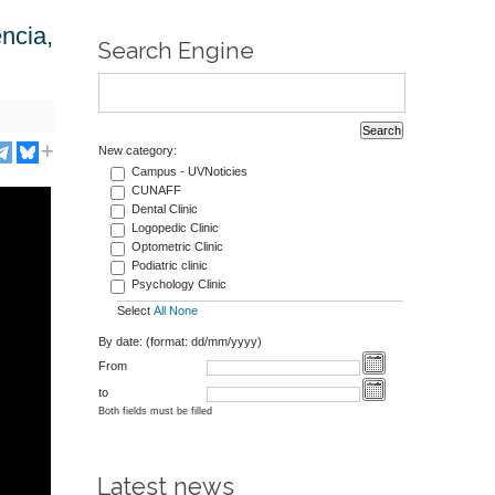
ncia,
Search Engine
New category:
Campus - UVNoticies
CUNAFF
Dental Clinic
Logopedic Clinic
Optometric Clinic
Podiatric clinic
Psychology Clinic
Select
All
None
By date: (format: dd/mm/yyyy)
From
to
Both fields must be filled
Latest news