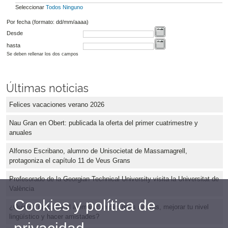
Seleccionar
Todos
Ninguno
Por fecha (formato: dd/mm/aaaa)
Desde
hasta
Se deben rellenar los dos campos
Últimas noticias
Felices vacaciones verano 2026
Nau Gran en Obert: publicada la oferta del primer cuatrimestre y
anuales
Alfonso Escribano, alumno de Unisocietat de Massamagrell,
protagoniza el capítulo 11 de Veus Grans
Profesorado de la Georgian Technical University visita la Universitat de
València
Cookies y política de
¿Quieres practicar el alemán con personas nativas, mejorar tu nivel
lingüístico y hacer amistades?