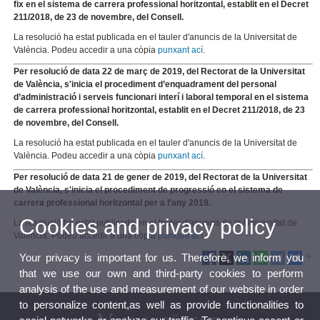
fix en el sistema de carrera professional horitzontal, establit en el Decret
211/2018, de 23 de novembre, del Consell.
La resolució ha estat publicada en el tauler d'anuncis de la Universitat de
València. Podeu accedir a una còpia
punxant ací
.
Per resolució de data 22 de març de 2019, del Rectorat de la Universitat
de València, s'inicia el procediment d’enquadrament del personal
d’administració i serveis funcionari interí i laboral temporal en el sistema
de carrera professional horitzontal, establit en el Decret 211/2018, de 23
de novembre, del Consell.
La resolució ha estat publicada en el tauler d'anuncis de la Universitat de
València. Podeu accedir a una còpia
punxant ací
.
Per resolució de data 21 de gener de 2019, del Rectorat de la Universitat
de València, s'inicia el procediment de progressió en el sistema de
carrera professional horitzontal per a l’any 2019.
Cookies and privacy policy
La resolució ha estat publicada en el tauler d'anuncis de la Universitat de
València. Podeu accedir a una còpia
punxant ací
.
Your privacy is important for us. Therefore, we inform you
that we use our own and third-party cookies to perform
analysis of the use and measurement of our website in order
to personalize content,as well as provide functionalities to