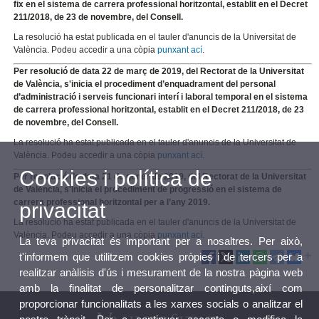
fix en el sistema de carrera professional horitzontal, establit en el Decret
211/2018, de 23 de novembre, del Consell.
La resolució ha estat publicada en el tauler d'anuncis de la Universitat de
València. Podeu accedir a una còpia
punxant ací
.
Per resolució de data 22 de març de 2019, del Rectorat de la Universitat
de València, s'inicia el procediment d’enquadrament del personal
d’administració i serveis funcionari interí i laboral temporal en el sistema
de carrera professional horitzontal, establit en el Decret 211/2018, de 23
de novembre, del Consell.
La resolució ha estat publicada en el tauler d'anuncis de la Universitat de
València. Podeu accedir a una còpia
punxant ací
.
Cookies i política de
Per resolució de data 21 de gener de 2019, del Rectorat de la Universitat
de València, s'inicia el procediment de progressió en el sistema de
carrera professional horitzontal per a l’any 2019.
privacitat
La resolució ha estat publicada en el tauler d'anuncis de la Universitat de
València. Podeu accedir a una còpia
punxant ací
.
La teva privacitat és important per a nosaltres. Per això,
t'informem que utilitzem cookies pròpies i de tercers per a
realitzar anàlisis d'ús i mesurament de la nostra pàgina web
amb la finalitat de personalitzar continguts,així com
proporcionar funcionalitats a les xarxes socials o analitzar el