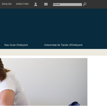
ENGLISH
DIRECTORI
USER
Nau Gran Ontinyent
Universitat de Tardor d'Ontinyent