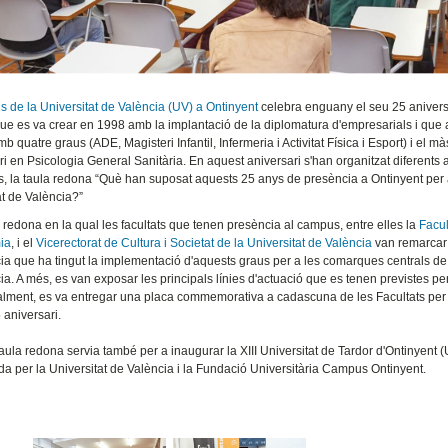
 de la Universitat de València (UV) a Ontinyent
celebra enguany el seu 25 anivers
e es va crear en 1998 amb la implantació de la diplomatura d'empresarials i que
 quatre graus (ADE, Magisteri Infantil, Infermeria i Activitat Física i Esport) i el mà
ri en Psicologia General Sanitària. En aquest aniversari s'han organitzat diferents ac
es, la taula redona “Què han suposat aquests 25 anys de presència a Ontinyent per 
at de València?”
 redona en la qual les facultats que tenen presència al campus, entre elles la
Facul
ia
, i el
Vicerectorat de Cultura i Societat de la Universitat de València
van remarcar
ia que ha tingut la implementació d'aquests graus per a les comarques centrals de 
ia. A més, es van exposar les principals línies d'actuació que es tenen previstes pe
alment, es va entregar una placa commemorativa a cadascuna de les Facultats per 
 aniversari.
aula redona servia també per a inaugurar la XIII Universitat de Tardor d'Ontinyent 
da per la Universitat de València i la Fundació Universitària Campus Ontinyent.