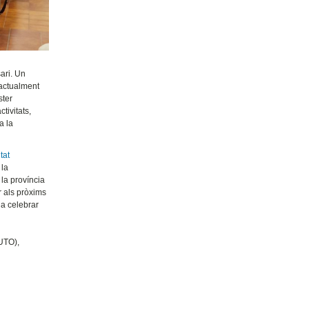
ari. Un
 actualment
ster
tivitats,
a la
tat
 la
la província
r als pròxims
a celebrar
(UTO),