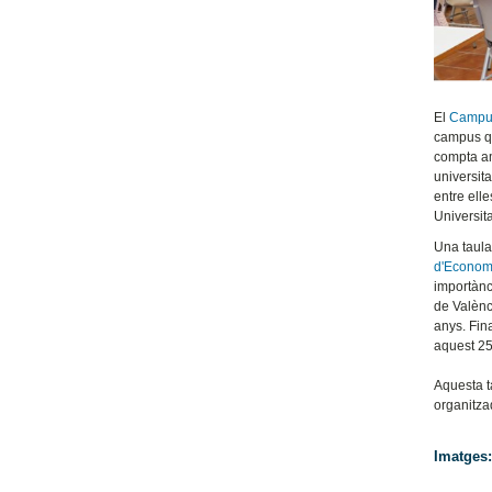
El
Campus
campus qu
compta amb
universita
entre ell
Universit
Una taula
d'Econom
importànc
de Valènc
anys. Fin
aquest 25
Aquesta t
organitza
Imatges: