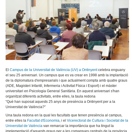
El
Campus de la Universitat de València (UV) a Ontinyent
celebra enguany
el seu 25 aniversari. Un campus que es va crear en 1998 amb la implantació
de la diplomatura d'empresarials i que actualment compta amb quatre graus
(ADE, Magisteri Infantil, Infermeria i Activitat Física i Esport) i el màster
universitari en Psicologia General Sanitària. En aquest aniversari s'han
organitzat diferents activitats, entre elles, la taula redona
“Què han suposat aquests 25 anys de presència a Ontinyent per a la
Universitat de València?”
Una taula redona en la qual les facultats que tenen presència al campus,
entre elles la
Facultat d'Economia
, i el
Vicerectorat de Cultura i Societat de la
Universitat de València
van remarcar la importància que ha tingut la
implementació d'aquests graus per a les comarques centrals de la província