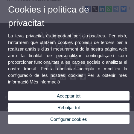
Cookies i política de
privacitat
La teva privacitat és important per a nosaltres. Per això,
t'informem que utilitzem cookies pròpies i de tercers per a
realitzar anàlisis d'ús i mesurament de la nostra pàgina web
amb la finalitat de personalitzar continguts,així com
UVcultura
proporcionar funcionalitats a les xarxes socials o analitzar el
nostre trànsit. Per a continuar accepta o modifica la
configuració de les nostres cookies. Per a obtenir més
informació
Més informació
Acceptar tot
© 2026 UV. - Carrer de la Universitat, 2. 46003 València, Espanya. Telèfon: (+34) 96 386 43
77
Rebutjar tot
Avís legal
|
Accessibilitat
|
Política privacitat
|
Cookies
|
Transparència
|
Bústia de contacte
Configurar cookies