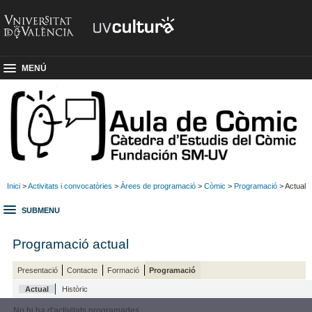
MENÚ
Inici
>
Activitats i convocatòries
>
Àrees de programació
>
Còmic
>
Programació
> Actual
SUBMENU
Programació actual
Presentació
Contacte
Formació
Programació
Actual
Històric
No hi ha d'activitats programades.