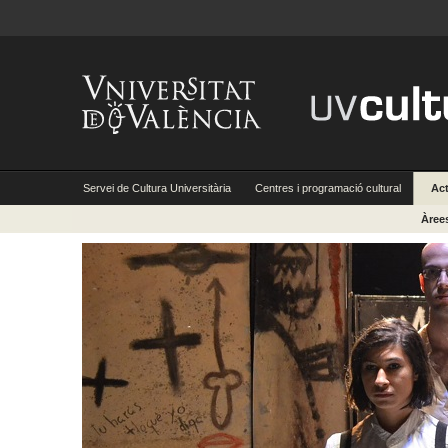
Servei de Cultura Universitària
Centres i programació cultural
Act
Àree