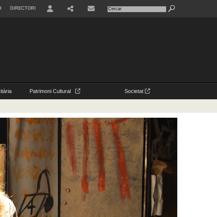
H
DIRECTORI
USER
CONTACTE
tària
Patrimoni Cultural
Societat