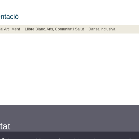
ntació
l Art i Ment
Llibre Blanc. Arts, Comunitat i Salut
Dansa Inclusiva
tat