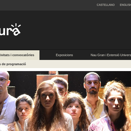
CASTELLANO
ENGLIS
ivitats i convocatòries
Exposicions
Nau Gran i Extensió Universi
s de programació