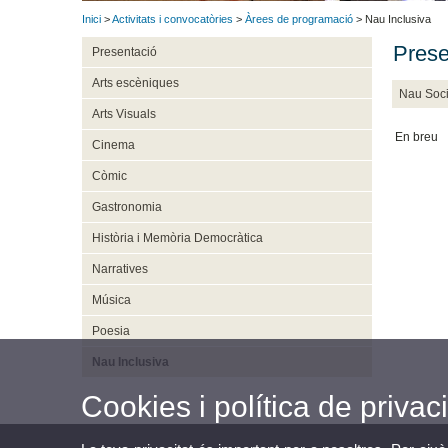
Inici
>
Activitats i convocatòries
>
Àrees de programació
> Nau Inclusiva
Prese
Presentació
Arts escèniques
Nau Socia
Arts Visuals
En breu
Cinema
Còmic
Gastronomia
Història i Memòria Democràtica
Narratives
Música
Poesia
Nau Inclusiva
Cookies i política de privaci