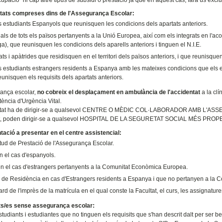
itats compreses dins de l'Assegurança Escolar:
s estudiants Espanyols que reunisquen les condicions dels apartats anteriors.
ls de tots els països pertanyents a la Unió Europea, així com els integrats en l'a
), que reunisquen les condicions dels aparells anteriors i tinguen el N.I.E.
ts i apàtrides que residisquen en el territori dels països anteriors, i que reunisque
ls estudiants estrangers residents a Espanya amb les mateixes condicions que els e
eunisquen els requisits dels apartats anteriors.
ança escolar,
no cobreix el desplaçament en ambulància de l'accidentat
a la clí
tència d'Urgència Vital.
ntat ha de dirigir-se a qualsevol CENTRE O MÈDIC COL·LABORADOR AMB L'ASS
at, poden dirigir-se a qualsevol HOSPITAL DE LA SEGURETAT SOCIAL MÉS PROP
ció a presentar en el centre assistencial:
itud de Prestació de l'Assegurança Escolar.
en el cas d'espanyols.
 en el cas d'estrangers pertanyents a la Comunitat Econòmica Europea.
 de Residència en cas d'Estrangers residents a Espanya i que no pertanyen a la
d de l'imprès de la matrícula en el qual conste la Facultat, el curs, les assignatur
ts/es sense assegurança escolar:
tudiants i estudiantes que no tinguen els requisits que s'han descrit dalt per ser be