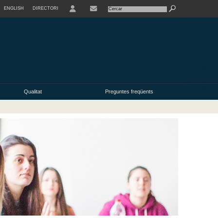
ENGLISH
DIRECTORI
USER
Qualitat
Preguntes freqüents