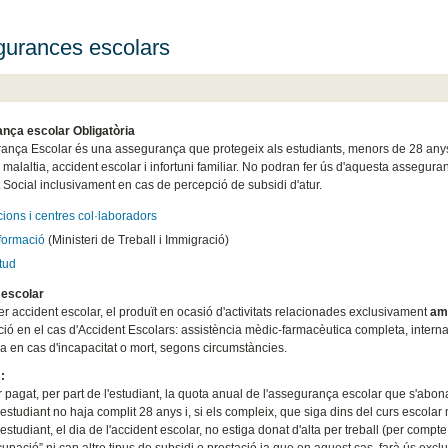
urances escolars
nça escolar Obligatòria
ança Escolar és una assegurança que protegeix als estudiants, menors de 28 anys, que
malaltia, accident escolar i infortuni familiar. No podran fer ús d'aquesta asseguran
 Social inclusivament en cas de percepció de subsidi d'atur.
ions i centres col·laboradors
formació
(Ministeri de Treball i Immigració)
itud
 escolar
er accident escolar, el produït en ocasió d'activitats relacionades exclusivament
amb
ció en el cas d'Accident Escolars: assistència mèdic-farmacèutica completa, interna
 en cas d'incapacitat o mort, segons circumstàncies.
:
 pagat, per part de l'estudiant, la quota anual de l'assegurança escolar que s'abon
estudiant no haja complit 28 anys i, si els compleix, que siga dins del curs escolar m
estudiant, el dia de l'accident escolar, no estiga donat d'alta per treball (per compt
upació” ni cap altre tipus de subsidi o prestació ja que en aquest cas, farà ús exclu