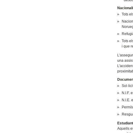
Nacional
Tots el
Naciona
Noruega
Refugia
Tots e
i que r
L'assegur
una assis
L'accide
proximit
Documenta
Sol·lic
N.I.F. 
N.I.E.
Permís
Resguar
Estudian
Aquells es