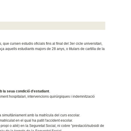
 cursen estudis oficials fins al final del 3er cicle universitari,
ça aquells estudiants majors de 28 anys, o titulars de cartilla de la
 la seua condició d'estudiant
.
ment hospitalari, intervencions quirúrgiques i indemnització
a simultàniament amb la matrícula del curs escolar.
atriculat en el qual ha patit l'accident escolar.
e propi o aliè) en la Seguretat Social, ni cobre “prestació/subsidi de
siu de la targeta de la Seguretat Social.