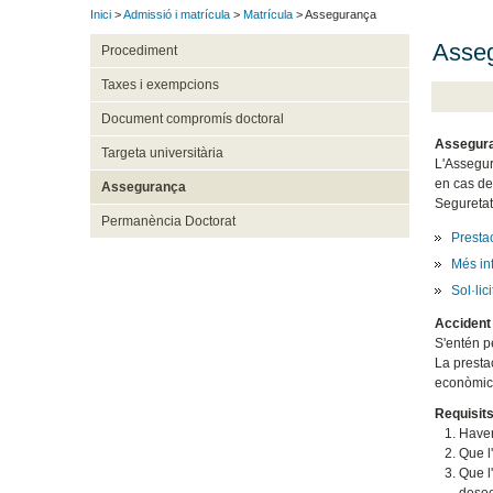
Inici
>
Admissió i matrícula
>
Matrícula
> Assegurança
Asseg
Procediment
Taxes i exempcions
Document compromís doctoral
Assegura
Targeta universitària
L'Assegur
en cas de 
Assegurança
Seguretat
Permanència Doctorat
Prestac
Més in
Sol·lic
Accident
S'entén p
La presta
econòmica
Requisits
Haver
Que l'
Que l'
desoc