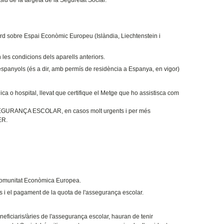
cord sobre Espai Econòmic Europeu (Islàndia, Liechtenstein i
n les condicions dels aparells anteriors.
spanyols (és a dir, amb permís de residència a Espanya, en vigor)
nica o hospital, llevat que certifique el Metge que ho assistisca com
EGURANÇA ESCOLAR, en casos molt urgents i per més
ER.
 Comunitat Econòmica Europea.
es i el pagament de la quota de l'assegurança escolar.
neficiaris/àries de l'assegurança escolar, hauran de tenir