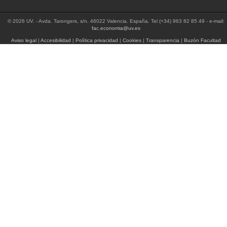
© 2026 UV. - Avda. Tarongers, s/n. 46022 Valencia. España. Tel (+34) 963 82 85 49 - e-mail:
fac.economia@uv.es
Aviso legal
|
Accesibilidad
|
Política privacidad
|
Cookies
|
Transparencia
|
Buzón Facultad