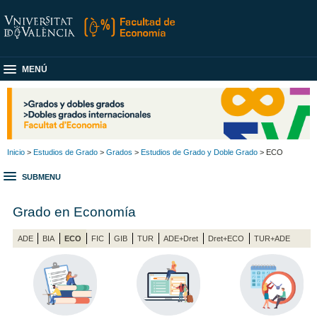
MENÚ
Inicio
>
Estudios de Grado
>
Grados
>
Estudios de Grado y Doble Grado
> ECO
SUBMENU
Grado en Economía
ADE
BIA
ECO
FIC
GIB
TUR
ADE+Dret
Dret+ECO
TUR+ADE