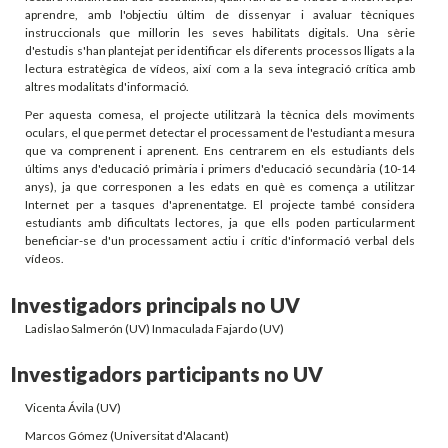
aprendre, amb l'objectiu últim de dissenyar i avaluar tècniques
instruccionals que millorin les seves habilitats digitals. Una sèrie
d'estudis s'han plantejat per identificar els diferents processos lligats a la
lectura estratègica de vídeos, així com a la seva integració crítica amb
altres modalitats d'informació.
Per aquesta comesa, el projecte utilitzarà la tècnica dels moviments
oculars, el que permet detectar el processament de l'estudiant a mesura
que va comprenent i aprenent. Ens centrarem en els estudiants dels
últims anys d'educació primària i primers d'educació secundària (10-14
anys), ja que corresponen a les edats en què es comença a utilitzar
Internet per a tasques d'aprenentatge. El projecte també considera
estudiants amb dificultats lectores, ja que ells poden particularment
beneficiar-se d'un processament actiu i crític d'informació verbal dels
vídeos.
Investigadors principals no UV
Ladislao Salmerón (UV) Inmaculada Fajardo (UV)
Investigadors participants no UV
Vicenta Ávila (UV)
Marcos Gómez (Universitat d'Alacant)