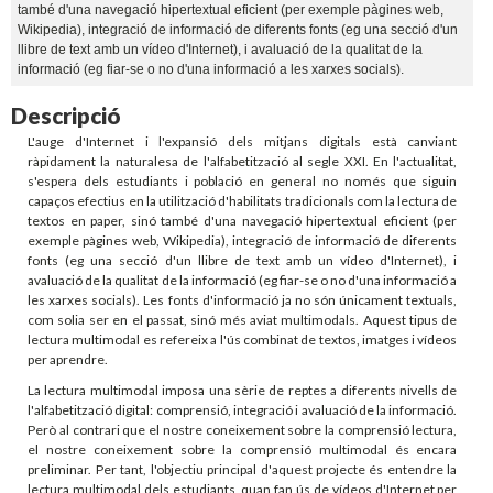
també d'una navegació hipertextual eficient (per exemple pàgines web,
Wikipedia), integració de informació de diferents fonts (eg una secció d'un
llibre de text amb un vídeo d'Internet), i avaluació de la qualitat de la
informació (eg fiar-se o no d'una informació a les xarxes socials).
Descripció
L'auge d'Internet i l'expansió dels mitjans digitals està canviant
ràpidament la naturalesa de l'alfabetització al segle XXI. En l'actualitat,
s'espera dels estudiants i població en general no només que siguin
capaços efectius en la utilització d'habilitats tradicionals com la lectura de
textos en paper, sinó també d'una navegació hipertextual eficient (per
exemple pàgines web, Wikipedia), integració de informació de diferents
fonts (eg una secció d'un llibre de text amb un vídeo d'Internet), i
avaluació de la qualitat de la informació (eg fiar-se o no d'una informació a
les xarxes socials). Les fonts d'informació ja no són únicament textuals,
com solia ser en el passat, sinó més aviat multimodals. Aquest tipus de
lectura multimodal es refereix a l'ús combinat de textos, imatges i vídeos
per aprendre.
La lectura multimodal imposa una sèrie de reptes a diferents nivells de
l'alfabetització digital: comprensió, integració i avaluació de la informació.
Però al contrari que el nostre coneixement sobre la comprensió lectura,
el nostre coneixement sobre la comprensió multimodal és encara
preliminar. Per tant, l'objectiu principal d'aquest projecte és entendre la
lectura multimodal dels estudiants, quan fan ús de vídeos d'Internet per