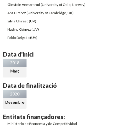
Øinstein Anmarkrud (University of Oslo, Norway)
Ana I. Pérez (University of Cambridge, UK)
Silvia Chireac (UV)
Nadina Gómez (UV)
Pablo Delgado (UV)
Data d'inici
2018
Març
Data de finalització
2020
Desembre
Entitats finançadores:
Ministerio de Economía y de Competitividad