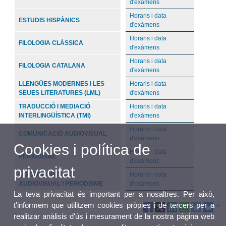
d'exàmens
Horaris i data
ESTUDIS HISPÀNICS
d'exàmens
Horaris i data
FILOLOGIA CLÀSSICA
d'exàmens
Horaris i data
FILOLOGIA CATALANA
d'exàmens
LLENGÜES MODERNES I LES
Horaris i data
SEUES LITERATURES (LML)
d'exàmens
TRADUCCIÓ I MEDIACIÓ
Horaris i data
INTERLINGÜÍSTICA (TMI)
d'exàmens
Horaris i data
COMUNICACIÓ AUDIOVISUAL
d'exàmens
Cookies i política de
Horaris i data
PERIODISME
d'exàmens
privacitat
DG COMUNICACIÓ
Horaris i data
AUDIOVISUAL I PERIODISME
d'exàmens
La teva privacitat és important per a nosaltres. Per això,
t'informem que utilitzem cookies pròpies i de tercers per a
realitzar anàlisis d'ús i mesurament de la nostra pàgina web