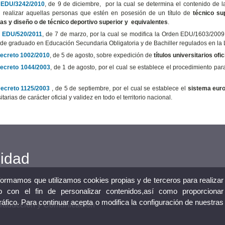
 EDU/3242/2010
, de 9 de diciembre, por la cual se determina el contenido de 
 realizar aquellas personas que estén en posesión de un título de
técnico su
cas y diseño o de técnico deportivo superior y equivalentes
.
 EDU/520/2011
, de 7 de marzo, por la cual se modifica la Orden EDU/1603/2009,
de graduado en Educación Secundaria Obligatoria y de Bachiller regulados en la
ecreto 1002/2010
, de 5 de agosto, sobre expedición de
títulos universitarios ofic
ecreto 1044/2003
, de 1 de agosto, por el cual se establece el procedimiento par
ecreto 1125/2003
, de 5 de septiembre, por el cual se establece el
sistema euro
itarias de carácter oficial y validez en todo el territorio nacional.
cidad
nformamos que utilizamos cookies propias y de terceros para realizar
 con el fin de personalizar contenidos,así como proporcionar
tráfico. Para continuar acepta o modifica la configuración de nuestras
 Traducción y Comunicación