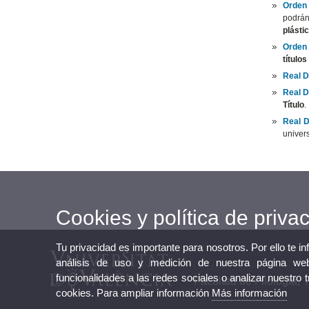
Orden
podrán
plásti
Orden
títulos
Real D
Real D
Título
.
Real D
univers
Cookies y política de priva
Tu privacidad es importante para nosotros. Por ello te i
análisis de uso y medición de nuestra página web
funcionalidades a las redes sociales o analizar nuestro 
Facultad de Filología,
cookies. Para ampliar información
Más información