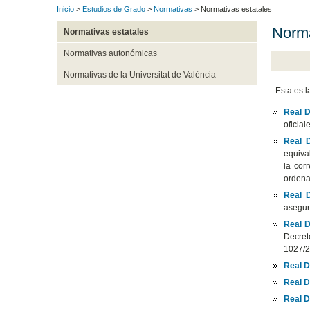
Inicio
>
Estudios de Grado
>
Normativas
> Normativas estatales
Norma
Normativas estatales
Normativas autonómicas
Normativas de la Universitat de València
Esta es la
Real D
oficial
Real 
equiva
la cor
ordena
Real 
asegur
Real D
Decret
1027/2
Real D
Real D
Real D