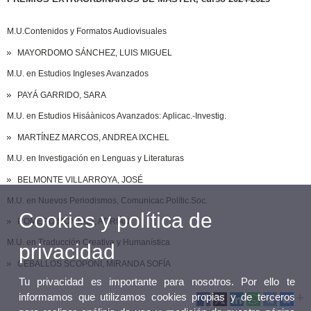
M.U.Contenidos y Formatos Audiovisuales
MAYORDOMO SÁNCHEZ, LUIS MIGUEL
M.U. en Estudios Ingleses Avanzados
PAYÁ GARRIDO, SARA
M.U. en Estudios Hisáànicos Avanzados: Aplicac.-Investig.
MARTÍNEZ MARCOS, ANDREA IXCHEL
M.U. en Investigación en Lenguas y Literaturas
BELMONTE VILLARROYA, JOSÉ
M.U. en Nuevos Periodismos, Comunicac.Polític.Soc.
Cookies y política de
ROMERO MONTALT, ADRIÁN
M.U. en Traducción Creativa y Humanística
privacidad
CEBALLOS SCOPONI, MIRANDA SOFÍA
Tu privacidad es importante para nosotros. Por ello te
informamos que utilizamos cookies propias y de terceros