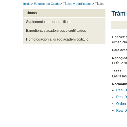
Inicio
>
Estudios de Grado
>
Títulos y certificados
> Títulos
Trámit
Títulos
Suplemento europeo al título
Expedientes académicos y certificados
Una vez s
Homologación al grado académico/título
expedició
Para acce
Recogida 
El título 
Tasas
Las tasas
Normativ
Real D
Real D
Orden 
Real D
-