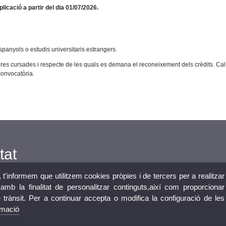
licació a partir del dia 01/07/2026.
spanyols o estudis universitaris estrangers.
tures cursades i respecte de les quals es demana el reconeixement dels crèdits. Cal
convocatòria.
tat
, t'informem que utilitzem cookies pròpies i de tercers per a realitzar
mb la finalitat de personalitzar continguts,així com proporcionar
e trànsit. Per a continuar accepta o modifica la configuració de les
a
rmació