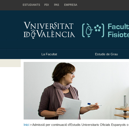
ESTUDIANTS
PDI
PAS
EMPRESA
La Facultat
Estudis de Grau
Inici
> Admissió per continuació d'Estudis Universitaris Oficials Espanyols 