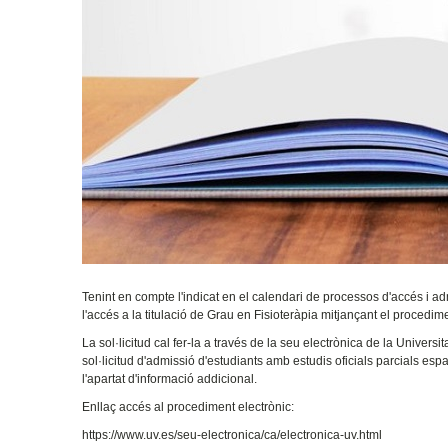
Tenint en compte l'indicat en el calendari de processos d'accés i ad
l'accés a la titulació de Grau en Fisioteràpia mitjançant el procedimen
La sol·licitud cal fer-la a través de la seu electrònica de la Universit
sol·licitud d'admissió d'estudiants amb estudis oficials parcials es
l'apartat d'informació addicional.
Enllaç accés al procediment electrònic:
https://www.uv.es/seu-electronica/ca/electronica-uv.html