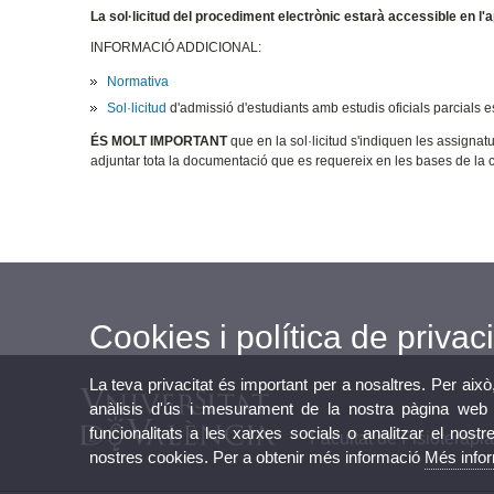
La sol·licitud del procediment electrònic estarà accessible en l'ap
INFORMACIÓ ADDICIONAL:
Normativa
Sol·licitud
d'admissió d'estudiants amb estudis oficials parcials e
ÉS MOLT IMPORTANT
que en la sol·licitud s'indiquen les assigna
adjuntar tota la documentació que es requereix en les bases de la 
Cookies i política de privaci
La teva privacitat és important per a nosaltres. Per això
anàlisis d'ús i mesurament de la nostra pàgina web a
funcionalitats a les xarxes socials o analitzar el nostr
Facultat de Fisioteràpi
nostres cookies. Per a obtenir més informació
Més info