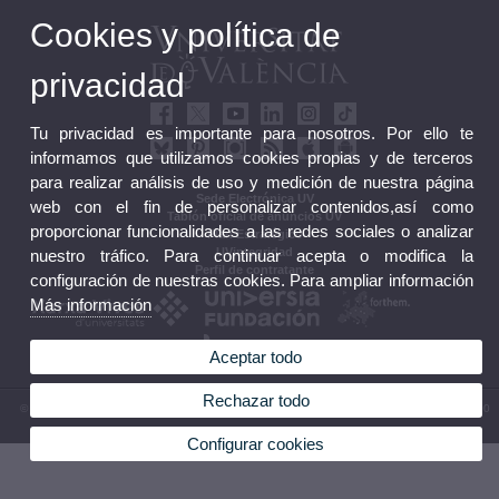
Cookies y política de
privacidad
Tu privacidad es importante para nosotros. Por ello te
informamos que utilizamos cookies propias y de terceros
para realizar análisis de uso y medición de nuestra página
Sede Electrónica UV
web con el fin de personalizar contenidos,así como
Tablón oficial de anuncios UV
proporcionar funcionalidades a las redes sociales o analizar
Plan Estratégico
UVintegridad
nuestro tráfico. Para continuar acepta o modifica la
Perfil de contratante
configuración de nuestras cookies. Para ampliar información
Más información
Aceptar todo
Rechazar todo
© 2026 UV. - Av. Blasco Ibáñez, 13. 46010 València. Espanya. Tel. UV: (+34) 963 86 41 00
Aviso legal
|
Accesibilidad
|
Política privacidad
|
Cookies
|
Transparencia
|
Buzón UV
Configurar cookies