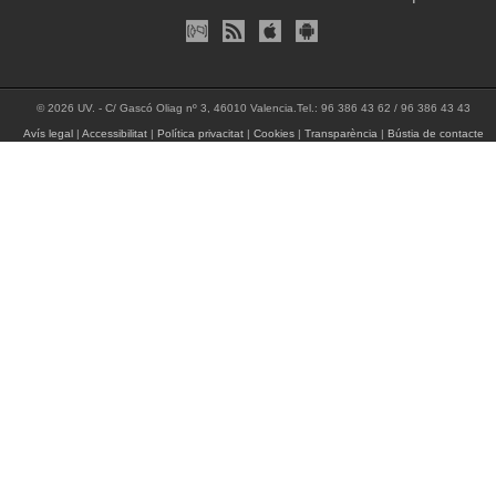
© 2026 UV. - C/ Gascó Oliag nº 3, 46010 Valencia.Tel.: 96 386 43 62 / 96 386 43 43
Avís legal
|
Accessibilitat
|
Política privacitat
|
Cookies
|
Transparència
|
Bústia de contacte