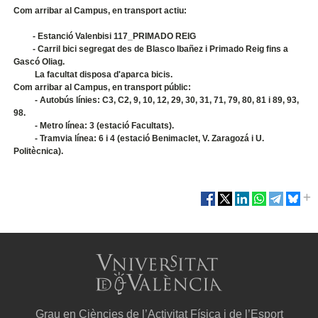
Com arribar al Campus, en transport actiu:
- Estanció Valenbisi 117_PRIMADO REIG
- Carril bici segregat des de Blasco Ibañez i Primado Reig fins a
Gascó Oliag.
La facultat disposa d'aparca bicis.
Com arribar al Campus, en transport públic:
- Autobús línies: C3, C2, 9, 10, 12, 29, 30, 31, 71, 79, 80, 81 i 89, 93,
98.
- Metro línea: 3 (estació Facultats).
- Tramvia línea: 6 i 4 (estació Benimaclet, V. Zaragozá i U.
Politècnica).
Grau en Ciències de l’Activitat Física i de l’Esport