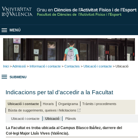
MENÚ
Inici
>
Admissió
>
Informació i contacte
>
Contactes
>
Ubicació i contacte
> Ubicació
SUBMENU
Indicacions per tal d'accedir a la Facultat
Ubicació i contacte
Horaris
Organigrama
Tràmits i procediments
Bústia de suggeriments, queixes i felicitacions
Ubicació i contacte
Ubicació
Plànols
La Facultat es troba ubicada al Campus Blasco Ibáñez, darrere del
Col·legi Major Lluís Vives (València).