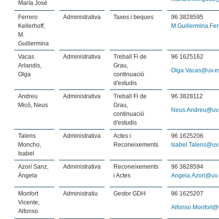
María José
Ferrero
Administrativa
Taxes i beques
96 3828595
Kellerhoff,
M.Guillermina.Fe
M.
Guillermina
Vacas
Administrativa
Treball Fi de
96 1625162
Arlandis,
Grau,
Olga.Vacas@uv.e
Olga
continuació
d'estudis
Andreu
Administrativa
Treball Fi de
96 3828112
Micó, Neus
Grau,
Neus.Andreu@uv
continuació
d'estudis
Talens
Administrativa
Actes i
96 1625206
Moncho,
Reconeixements
Isabel.Talens@uv
Isabel
Azorí Sanz,
Administrativa
Reconeixements
96 3828594
Ángela
i Actes
Angela.Azori@uv.
Monfort
Administratiu
Gestor GDH
96 1625207
Vicente,
Alfonso.Monfort@
Alfonso