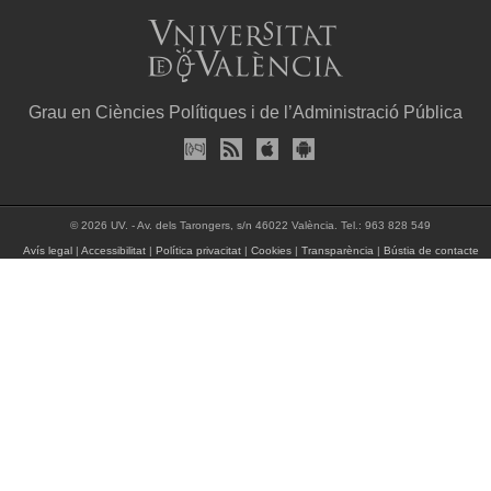
Grau en Ciències Polítiques i de l’Administració Pública
© 2026 UV. - Av. dels Tarongers, s/n 46022 València. Tel.: 963 828 549
Avís legal
|
Accessibilitat
|
Política privacitat
|
Cookies
|
Transparència
|
Bústia de contacte