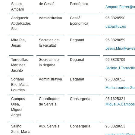
Salom,
de Gestió
Econòmica
Amparo.Ferrer@u
Amparo
Abriguech
Administrativa
Gestió
96 3828590
Abdelkader,
Econòmica
uaba@uv.es
Sila
Mira Pla,
Secretari de
Deganat
96 3828659
Jesús
la Facultat
Jesus.Mira@uv.e
Torrecillas
Secretari de
Deganat
96 3828709
Martínez,
la degana
Jacinto.J.Torreci
Jacinto
Soriano
Administrativa
Deganat
96 3828711
Elio, Maria
Maria.Lourdes.So
Lourdes
Campos
Coordinador
Consergeria
96 1625321
Olea,
de Serveis
Miguel.A.Campo
Miguel
Ángel
Valiño
Aux. Serveis
Consergeria
96 3828653
Solís, Marta
marta.valiño@uv.