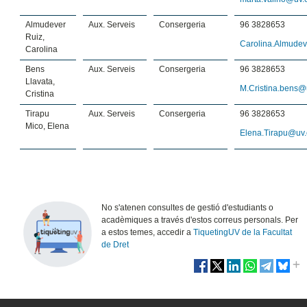
Almudever
Aux. Serveis
Consergeria
96 3828653
Ruiz,
Carolina.Almude
Carolina
Bens
Aux. Serveis
Consergeria
96 3828653
Llavata,
M.Cristina.bens@
Cristina
Tirapu
Aux. Serveis
Consergeria
96 3828653
Mico, Elena
Elena.Tirapu@uv.
No s'atenen consultes de gestió d'estudiants o
acadèmiques a través d'estos correus personals. Per
a estos temes, accedir a
TiquetingUV de la Facultat
de Dret