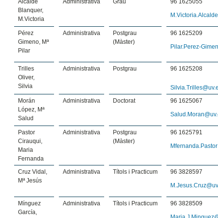
Alcalde
Administrativa
Grau
96 1625055
Blanquer,
M.Victoria.Alcald
M.Victoria
Pérez
Administrativa
Postgrau
96 1625209
Gimeno, Mª
(Màster)
Pilar.Perez-Gime
Pilar
Trilles
Administrativa
Postgrau
96 1625208
Oliver,
Silvia
Silvia.Trilles@uv.
Morán
Administrativa
Doctorat
96 1625067
López, Mª
Salud.Moran@uv.
Salud
Pastor
Administrativa
Postgrau
96 1625791
Cirauqui,
(Màster)
Mfernanda.Pasto
Maria
Fernanda
Cruz Vidal,
Administrativa
Títols i Practicum
96 3828597
Mª Jesús
M.Jesus.Cruz@uv
Mínguez
Administrativa
Títols i Practicum
96 3828509
García,
Maria.J.Minguez