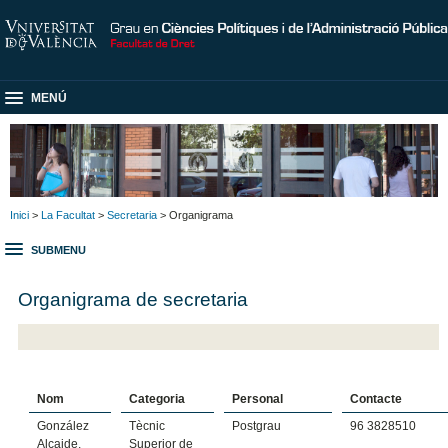
MENÚ
Inici
>
La Facultat
>
Secretaria
> Organigrama
SUBMENU
Organigrama de secretaria
Nom
Categoria
Personal
Contacte
González
Tècnic
Postgrau
96 3828510
Alcaide,
Superior de