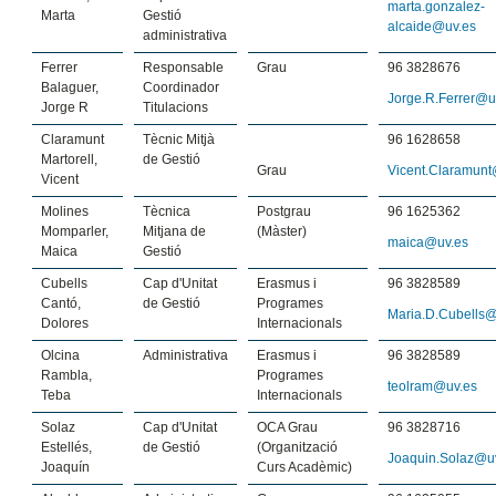
marta.gonzalez-
Marta
Gestió
alcaide@uv.es
administrativa
Ferrer
Responsable
Grau
96 3828676
Balaguer,
Coordinador
Jorge.R.Ferrer@u
Jorge R
Titulacions
Claramunt
Tècnic Mitjà
96 1628658
Martorell,
de Gestió
Grau
Vicent.Claramunt
Vicent
Molines
Tècnica
Postgrau
96 1625362
Momparler,
Mitjana de
(Màster)
maica@uv.es
Maica
Gestió
Cubells
Cap d'Unitat
Erasmus i
96 3828589
Cantó,
de Gestió
Programes
Maria.D.Cubells@
Dolores
Internacionals
Olcina
Administrativa
Erasmus i
96 3828589
Rambla,
Programes
teolram@uv.es
Teba
Internacionals
Solaz
Cap d'Unitat
OCA Grau
96 3828716
Estellés,
de Gestió
(Organització
Joaquin.Solaz@u
Joaquín
Curs Acadèmic)