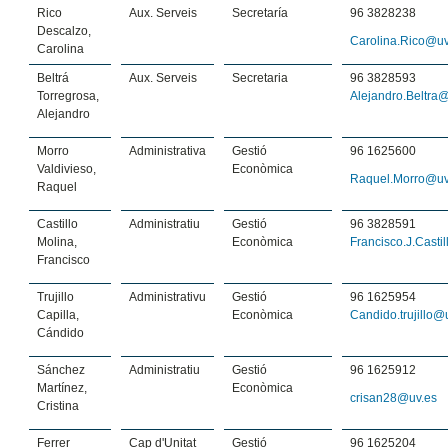
Rico
Aux. Serveis
Secretaría
96 3828238
Descalzo,
Carolina.Rico@uv
Carolina
Beltrá
Aux. Serveis
Secretaria
96 3828593
Torregrosa,
Alejandro.Beltra
Alejandro
Morro
Administrativa
Gestió
96 1625600
Valdivieso,
Econòmica
Raquel.Morro@uv
Raquel
Castillo
Administratiu
Gestió
96 3828591
Molina,
Econòmica
Francisco.J.Casti
Francisco
Trujillo
Administrativu
Gestió
96 1625954
Capilla,
Econòmica
Candido.trujillo@
Cándido
Sánchez
Administratiu
Gestió
96 16
25912
Martínez,
Econòmica
crisan28@uv.es
Cristina
Ferrer
Cap d'Unitat
Gestió
96 1625204