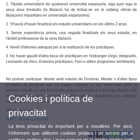
1. Titulats universitaris de qualsevol universitat espanyola, siga quin siga la
seua àrea d'estudis (la titulació ha de trobar-se en el catàleg oficial de
titulacions impartides en universitats espanyoles).
2. S'haurà d'haver finalitzat els estudis universitaris en els últims 2 anys.
3. Sense experiència prèvia, una vegada finalitzats els seus estudis, en
l'àmbit professional de la seva titulació.
4. Nivell d'idiomes adequat per a la realització de les pràctiques.
5. No haver gaudit d'altra beca de pràctiques en l'estranger (Argo, Integrants,
Leonardo da Vinci, Erasmus pràctiques, Faro o altres programes semblants).
No podran participar: titulats amb estudis de Doctorat, Màster o d'altre tipus
d'estudis de postgrau que no hagen obtingut el títol universitari previ a
aquests estudis en una Universitat espanyola pública o privada, titulats amb
Cookies i política de
homologació de títols obtinguts en altres països i estudiants que estiguen
cursant màster o doctorat.
privacitat
Més informació:
ADEIT Beques Leonardo
La teva privacitat és important per a nosaltres. Per això,
t'informem que utilitzem cookies pròpies i de tercers per a
realitzar anàlisis d'ús i mesurament de la nostra pàgina web