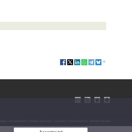
 legal
|
Accessibilitat
|
Política privacitat
|
Cookies
|
Transparència
|
Bústia Facultat