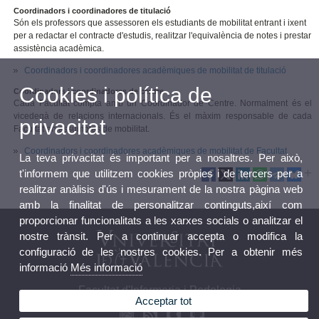
Coordinadors i coordinadores de titulació
Són els professors que assessoren els estudiants de mobilitat entrant i ixent
per a redactar el contracte d'estudis, realitzar l'equivalència de notes i prestar
assistència acadèmica.
Coordinadors i coordinadores acadèmiques de mobilitat de titulació
Cookies i política de
Coordinadors i coordinadores de centre
Cada Facultat compta amb un Coordinador de Centre. Normalment és el
vicedegà de relacions internacionals. És el màxim responsable de cada
privacitat
Facultat en assumptes de mobilitat.
Coordinadors i coordinadores acadèmiques de mobilitat de Facultat
La teva privacitat és important per a nosaltres. Per això,
t'informem que utilitzem cookies pròpies i de tercers per a
realitzar anàlisis d'ús i mesurament de la nostra pàgina web
amb la finalitat de personalitzar continguts,així com
proporcionar funcionalitats a les xarxes socials o analitzar el
nostre trànsit. Per a continuar accepta o modifica la
configuració de les nostres cookies. Per a obtenir més
informació
Més informació
Facultat d'Infermeria i Podologia
Acceptar tot