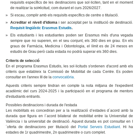
requisits específics de les destinacions que sol·liciten, tant en el moment
de realitzar la sol•licitud, com durant el curs 2026/2027.
Si escau, complir amb els requisits específics de centre o titulació.
Acreditar el nivell d’idioma
i ser acceptat per la institució de destinació.
Requisit lingüístic Erasmus Estudis
.
Els estudiants i les estudiantes poden ser Erasmus més d'una vegada
sempre que no superen, en el seu conjunt, els 360 dies en grau. En els
graus de Farmàcia, Medicina i Odontologia, el límit es de 24 mesos en
estudis de Grau però cada estada no podrà superar els 360 dies.
Criteris de selecció
En el programa Erasmus Estudis, les sol·licituds s'ordenen d'acord amb els
criteris que estableix la Comissió de Mobilitat de cada Centre. Es poden
consultar en l'annex III de la
convocatòria
.
Aquests criteris sempre tindran en compte la nota mitjana de l'expedient
acadèmic del curs 2024-2025 i la participació en el programa de mentors
d'estudiants entrants.
Possibles destinacions i durada de l'estada
Les mobilitats es concediran per a la realització d’estades d´acord amb la
durada que figura en l´acord bilateral de mobilitat entre la Universitat de
València i la universitat de destinació. Aquest durada es pot consultar en l
´oferta de destinacions per titulació del
Portal Serveis Estudiant
. Hi ha
estades de 1r quadrimestre, 2n quadrimestre o curs complet.