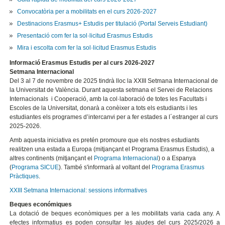
Convocatòria per a mobilitats en el curs 2026-2027
Destinacions Erasmus+ Estudis per titulació (Portal Serveis Estudiant)
Presentació com fer la sol·licitud Erasmus Estudis
Mira i escolta com fer la sol·licitud Erasmus Estudis
Informació Erasmus Estudis per al curs 2026-2027
Setmana Internacional
Del 3 al 7 de novembre de 2025 tindrà lloc la XXIII Setmana Internacional de
la Universitat de València. Durant aquesta setmana el Servei de Relacions
Internacionals i Cooperació, amb la col·laboració de totes les Facultats i
Escoles de la Universitat, donarà a conèixer a tots els estudiants i les
estudiantes els programes d’intercanvi per a fer estades a l´estranger al curs
2025-2026.
Amb aquesta iniciativa es pretén promoure que els nostres estudiants
realitzen una estada a Europa (mitjançant el Programa Erasmus Estudis), a
altres continents (mitjançant el
Programa Internacional
) o a Espanya
(
Programa SICUE
). També s'informarà al voltant del
Programa Erasmus
Pràctiques
.
XXIII Setmana Internacional: sessions informatives
Beques económiques
La dotació de beques econòmiques per a les mobilitats varia cada any. A
efectes informatius es poden consultar les ajudes del curs 2025/2026 a