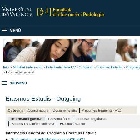
MENÚ
Inici
>
Mobilitat i intercanvi
>
Estudiants de la UV - Outgoing
>
Erasmus Estudis
>
Outgoing
> Informació general
SUBMENU
Erasmus Estudis - Outgoing
Outgoing
Coordinadors
Documents útils
Preguntes freqüents (FAQ)
Informació general
Convocatòries
Requisits lingüístics
Beques i dotació econòmica
Erasmus Master
Informació General del Programa Erasmus Estudis
Guia ràpida de mobilitat del curs 2026-2027