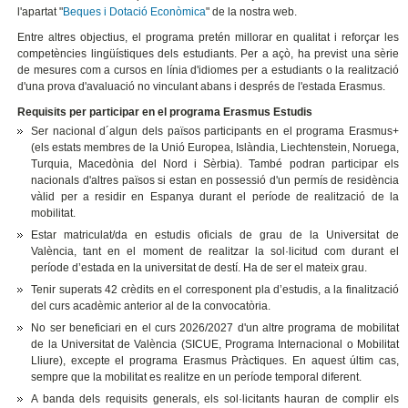
l'apartat "
Beques i Dotació Econòmica
" de la nostra web.
Entre altres objectius, el programa pretén millorar en qualitat i reforçar les
competències lingüístiques dels estudiants. Per a açò, ha previst una sèrie
de mesures com a cursos en línia d'idiomes per a estudiants o la realització
d'una prova d'avaluació no vinculant abans i després de l'estada Erasmus.
Requisits per participar en el programa Erasmus Estudis
Ser nacional d´algun dels països participants en el programa Erasmus+
(els estats membres de la Unió Europea, Islàndia, Liechtenstein, Noruega,
Turquia, Macedònia del Nord i Sèrbia). També podran participar els
nacionals d'altres països si estan en possessió d'un permís de residència
vàlid per a residir en Espanya durant el període de realització de la
mobilitat.
Estar matriculat/da en estudis oficials de grau de la Universitat de
València, tant en el moment de realitzar la sol·licitud com durant el
període d’estada en la universitat de destí. Ha de ser el mateix grau.
Tenir superats 42 crèdits en el corresponent pla d’estudis, a la finalització
del curs acadèmic anterior al de la convocatòria.
No ser beneficiari en el curs 2026/2027 d'un altre programa de mobilitat
de la Universitat de València (SICUE, Programa Internacional o Mobilitat
Lliure), excepte el programa Erasmus Pràctiques. En aquest últim cas,
sempre que la mobilitat es realitze en un període temporal diferent.
A banda dels requisits generals, els sol·licitants hauran de complir els