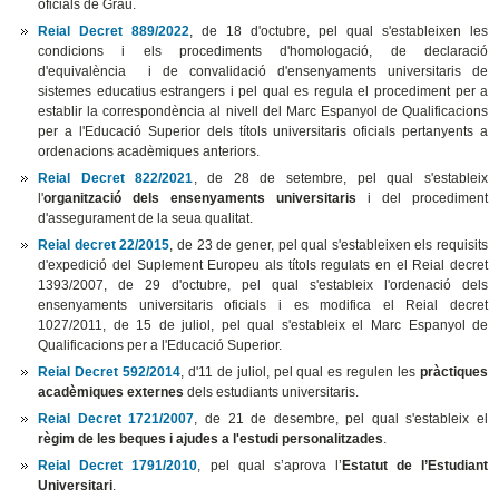
oficials de Grau.
Reial Decret 889/2022
, de 18 d'octubre, pel qual s'estableixen les
condicions i els procediments d'homologació, de declaració
d'equivalència i de convalidació d'ensenyaments universitaris de
sistemes educatius estrangers i pel qual es regula el procediment per a
establir la correspondència al nivell del Marc Espanyol de Qualificacions
per a l'Educació Superior dels títols universitaris oficials pertanyents a
ordenacions acadèmiques anteriors.
Reial Decret 822/2021
, de 28 de setembre, pel qual s'estableix
l'
organització dels ensenyaments universitaris
i del procediment
d'assegurament de la seua qualitat.
Reial decret 22/2015
, de 23 de gener, pel qual s'estableixen els requisits
d'expedició del Suplement Europeu als títols regulats en el Reial decret
1393/2007, de 29 d'octubre, pel qual s'estableix l'ordenació dels
ensenyaments universitaris oficials i es modifica el Reial decret
1027/2011, de 15 de juliol, pel qual s'estableix el Marc Espanyol de
Qualificacions per a l'Educació Superior.
Reial Decret 592/2014
, d'11 de juliol, pel qual es regulen les
pràctiques
acadèmiques externes
dels estudiants universitaris.
Reial Decret 1721/2007
, de 21 de desembre, pel qual s'estableix el
règim de les beques i ajudes a l'estudi personalitzades
.
Reial Decret 1791/2010
, pel qual s’aprova l’
Estatut de l’Estudiant
Universitari
.