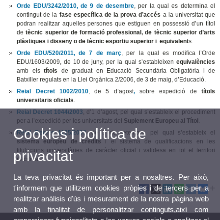
Orde EDU/3242/2010, de 9 de desembre
, per la qual es determina el
contingut de la
fase específica de la prova d’accés
a la universitat que
podran realitzar aquelles persones que estiguen en possessió d’un títol
de
tècnic superior de formació professional, de tècnic superior d’arts
plàstiques i disseny o de tècnic esportiu superior i equivalent
s.
Orde EDU/520/2011, de 7 de març
, per la qual es modifica l’Orde
EDU/1603/2009, de 10 de juny, per la qual s’estableixen
equivalències
amb els
títols
de graduat en Educació Secundària Obligatòria i de
Batxiller regulats en la Llei Orgànica 2/2006, de 3 de maig, d’Educació.
Reial Decret 1002/2010
, de 5 d’agost
,
sobre expedició de
títols
universitaris oficials
.
Reial Decret 1044/2003
, d’1 d’agost, pel qual s’estableix el procediment
per a l’expedició per les universitats del
Suplement Europeu al Títol
.
Cookies i política de
Reial Decret 1125/2003
, de 5 de setembre, pel qual s’estableix el
sistema europeu de crèdits
i el sistema de qualificacions en les
titulacions universitàries de caràcter oficial i validesa en tot el territori
privacitat
nacional.
La teva privacitat és important per a nosaltres. Per això,
t'informem que utilitzem cookies pròpies i de tercers per a
realitzar anàlisis d'ús i mesurament de la nostra pàgina web
amb la finalitat de personalitzar continguts,així com