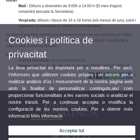
Horari
Matí :
Dilluns a divendres de 9:00h a 14:00 h (El mes d'agost
romandrà tancada la Secretaria)
Vesprada:
dilluns i dijous de 16 a 18 hores (els mesos de juny, juliol i
setembre la secretaria no obrirà a les vesprades).
Qualsevol possible modificació d'aquest horari o en els períodes de Falles,
Cookies i política de
Setmana Santa, Estiu i Nadal es publicarà en la secció de novetats de la
pàgina web d'aquesta facultat.
privacitat
Contacte
Correu electrònic:
fipsecretaria@uv.es
Telèfon:
96 354 43 00 / 96 386 41 82 (ext. 55027 / 51123 / 55026)
La teva privacitat és important per a nosaltres. Per això,
t'informem que utilitzem cookies pròpies i de tercers per a
realitzar anàlisis d'ús i mesurament de la nostra pàgina web
amb la finalitat de personalitzar continguts,així com
proporcionar funcionalitats a les xarxes socials o analitzar el
nostre trànsit. Per a continuar accepta o modifica la
configuració de les nostres cookies. Per a obtenir més
informació
Més informació
Facultat d'Infermeria i Podologia
Acceptar tot