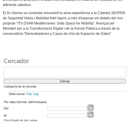
diferents càtedres.
El Dr. Alonso va comentar breument la seva experiència a la Càtedra SEOFER
de Seguretat Viària i Mobilitat Intel·ligent, a més d'exposar els detalls del nou
projecte "ITS DS4M Mediterraneo: Data Space for Mobility", finançat pel
Ministeri per a la Transformació Digital i de la Funció Pública a través de la
convocatòria "Demostradores y Casos de Uso de Espacios de Datos"
Cercador
Categoria de la novetat:
Seleccionar
Tots
Cap
Per data (format: dd/mm/aaaa)
Del
Al
S'ha d'omplir els dos camps