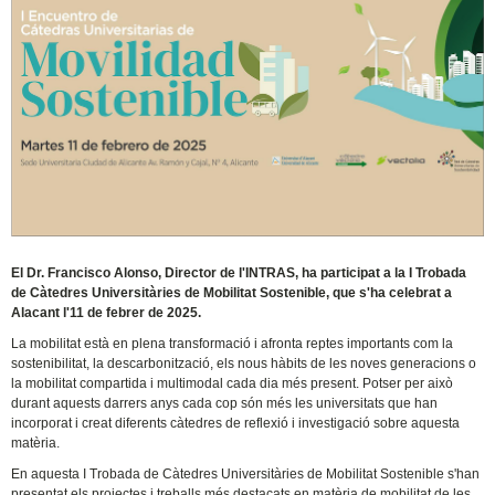
El Dr. Francisco Alonso, Director de l'INTRAS, ha participat a la I Trobada
de Càtedres Universitàries de Mobilitat Sostenible, que s'ha celebrat a
Alacant l'11 de febrer de 2025.
La mobilitat està en plena transformació i afronta reptes importants com la
sostenibilitat, la descarbonització, els nous hàbits de les noves generacions o
la mobilitat compartida i multimodal cada dia més present. Potser per això
durant aquests darrers anys cada cop són més les universitats que han
incorporat i creat diferents càtedres de reflexió i investigació sobre aquesta
matèria.
En aquesta I Trobada de Càtedres Universitàries de Mobilitat Sostenible s'han
presentat els projectes i treballs més destacats en matèria de mobilitat de les