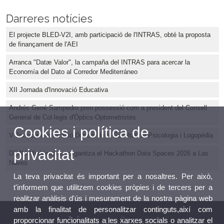
Darreres notícies
El projecte BLED-V2I, amb participació de l'INTRAS, obté la proposta
de finançament de l'AEI
Arranca "Datæ Valor", la campaña del INTRAS para acercar la
Economía del Dato al Corredor Mediterráneo
XII Jornada d'Innovació Educativa
Andrés Gené Sampedro pren possessió com a president del Consell
General de Col·legis d'Òptics-Optometristes
Cookies i política de
V Jornada d'Innovació Docent de la Facultat de Psicologia i Logopèdia
privacitat
DS4M Mediterráneo organitza el Hackathon Data Spaces 2026 a Las
Naves
La teva privacitat és important per a nosaltres. Per això,
t'informem que utilitzem cookies pròpies i de tercers per a
realitzar anàlisis d'ús i mesurament de la nostra pàgina web
amb la finalitat de personalitzar continguts,així com
proporcionar funcionalitats a les xarxes socials o analitzar el