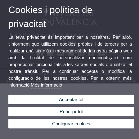
Cookies i política de
privacitat
Institut Universitari d'Investigació de Trànsit i Seguretat
La teva privacitat és important per a nosaltres. Per això,
Viària
t'informem que utilitzem cookies pròpies i de tercers per a
realitzar anàlisis d'ús i mesurament de la nostra pàgina web
amb la finalitat de personalitzar continguts,així com
proporcionar funcionalitats a les xarxes socials o analitzar el
nostre trànsit. Per a continuar accepta o modifica la
© 2026 UV. - C/ Serpis, 29. 46022 València. Espanya. Tel. 961 625 693
configuració de les nostres cookies. Per a obtenir més
Avís legal
|
Accessibilitat
|
Política privacitat
|
Cookies
|
Transparència
|
Bùstia de Contacte
informació
Més informació
Acceptar tot
Rebutjar tot
Configurar cookies