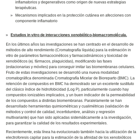
inflamatorios y degenerativos como origen de nuevas estrategias
terapéuticas.
Mecanismos implicados en la protección cutánea en afecciones con
componente inflamatorio
Estudios in vitro de interacciones xenobiótico-biomacromolécula.
En los últimos años las investigaciones se han centrado en el desarrollo de
métodos de alto rendimiento (Cromatografía líquida) para la estimación in
vitro de parámetros farmacocinéticos y farmacodinámicos y toxicidad de
xenobióticos (ej. fármacos, plaguicidas), modificando las fases
(estacionarias y móviles) para conseguir imitar las biomembranas celulares.
Fruto de estas investigaciones se desarrolló una nueva modalidad
cromatográfica denominada Cromatografía Micelar de Bioreparto (BMC). La
retención de compuestos en BMC ha demostrado ser un excelente sustituto
del clásico índice de hidrofobicidad (Log P), particularmente cuando hay
compuestos ionizables implicados, y un buen indicador de la permeabilidad
de los compuestos a distintas biomembranas. Paralelamente se han
desarrollado herramientas quimiométricas y cualimétricas (validación de
métodos y control de calidad, incertidumbre, análisis y regresión
multivariante) que han sido aplicadas sistemáticamente a la investigación,
para garantizar la calidad de los resultados experimentales.
Recientemente, esta línea ha evolucionado también hacia la utilización de la
electroforesis capilar para la estimación de la afinidad de los xenobióticos