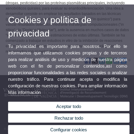
(drogas, pesticidas) por las proteínas plasmáticas principales, incluyendo
xenobióticos quirales, para evaluar su enantiodiferenciación. Una idea a
desarrollar consiste en emplear los resultados basados en las técnicas
Cookies y política de
(cromatrográficas y electroforéticas) experimentales (“in quimico“) para
validar resultados obtenidos mediante estrategias computacioneales (“in
silico“ vía “Docking Molecular“), ante la ausencia en muchos casos de datos
privacidad
“in vivo“ para contrastar las estimaciones de estas últimas. También se ha
comenzado a trabajar en estudios in vitro de la inhibición de reacciones
Tu privacidad es importante para nosotros. Por ello te
enzimáticas, así como en el ámbito de la estimación de parámetros
relacionados con el metabolismo.
informamos que utilizamos cookies propias y de terceros
para realizar análisis de uso y medición de nuestra página
web con el fin de personalizar contenidos,así como
proporcionar funcionalidades a las redes sociales o analizar
nuestro tráfico. Para continuar acepta o modifica la
configuración de nuestras cookies. Para ampliar información
Más información
Aceptar todo
Rechazar todo
© 2026 UV. - Av. Vicent Andrés Estellés, 19, 46100 Burjassot (Valencia). Tel.963544410 UPV-
Configurar cookies
Camino de Vera, s/n. 46022. Valencia. Tel. 963879347. España