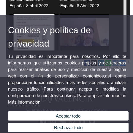
España. 8 abril 2022
España. 8 Abril 2022
Cookies y política de
privacidad
Jornada de estudios (III):
STEPHANE FRIOUX.
Tu privacidad es importante para nosotros. Por ello te
Archivos y memoria
Jornada de estudios
informamos que utilizamos cookies propias y de terceros
histórica del
Archivos y memoria
para realizar análisis de uso y medición de nuestra página
ambientalismo en
histórica del
web con el fin de personalizar contenidos,así como
España. 8 abril 2022
ambientalismo en España
proporcionar funcionalidades a las redes sociales o analizar
nuestro tráfico. Para continuar acepta o modifica la
configuración de nuestras cookies. Para ampliar información
Más información
Instituto Interuniversitario López Piñero
Aceptar todo
Rechazar todo
Frank Uekoetter. Jornada
Sarah Hamilton. Jornada