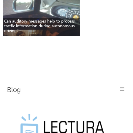
Can auditory messages help to process
traffic information during autonomous
driving?
Blog
Me