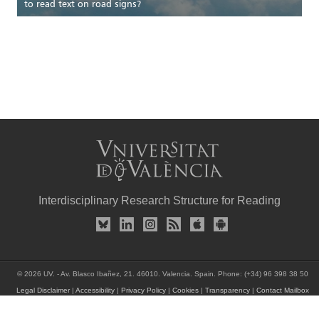
to read text on road signs?
Interdisciplinary Research Structure for Reading
© 2026 UV. - Av. Blasco Ibañez, 21. 46010. Valencia. Spain. Phone: (+34) 96 398 38 50
Legal Disclaimer
|
Accessibility
|
Privacy Policy
|
Cookies
|
Transparency
|
Contact Mailbox