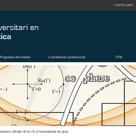
CASTELLANO
Programa del màster
Coordinació i professorat
TFM
àsters oficials de la UV a l’estudiantat de grau