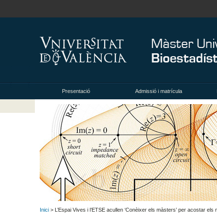
Presentació
Admissió i matrícula
Inici
> L’Espai Vives i l’ETSE acullen ‘Conèixer els màsters’ per acostar els m