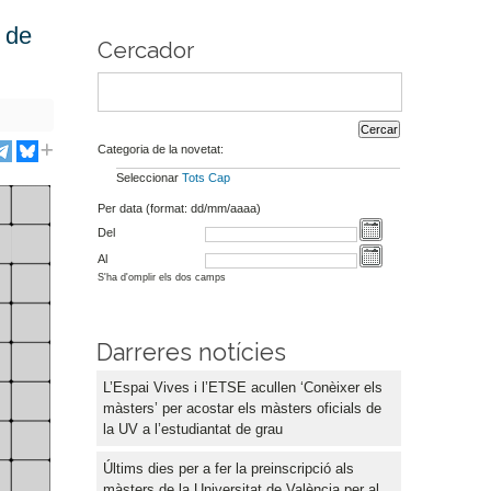
s de
Cercador
Categoria de la novetat:
Seleccionar
Tots
Cap
Per data (format: dd/mm/aaaa)
Del
Al
S'ha d'omplir els dos camps
Darreres notícies
L’Espai Vives i l’ETSE acullen ‘Conèixer els
màsters’ per acostar els màsters oficials de
la UV a l’estudiantat de grau
Últims dies per a fer la preinscripció als
màsters de la Universitat de València per al