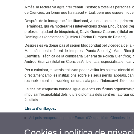
A més, la rectora va agrair “el treball i l'esforç a totes les persone
de Ciències, un fòrum que ha nascut virtual, però que esperem que 
Després de la inauguració institucional, va ser el torn de la prime
Fernández, qui va moderar les intervencions d'Ana Enguídanos (repr
professor ajudant de bioquímica), David Gómez Cabrero ( titulat en
Domínguez (doctorat en Química i Oficina Europea de Patents).
Després es va donar pas al segon bloc conduït pel vicedegà de la Fac
Matemàtiques i referent de l'empresa Panda Security), Mario Rica (ti
Científica i Tècnica de la comissaria General de Policia Científica),
Andreu Escrivà (titulat en Ciències Ambientals, especialista en can
Per a culminar, els assistents van poder visitar les sales d'atenció v
directament amb les institucions sobre els seus perfils laborals, can
reconeixement i networking, en una sala per a l'intercanvi d'idees 
La finalitat d'aquesta trobada, igual que tots els fòrums organitzat
impulsar l'ocupabilitat dels futurs diplomats dels centres i atorgar 
facultats.
Llista d'enllaços:
Ací pots recuperar el primer Fòrum d'Ocupació de Ciències de la 
Cookies i política de privaci