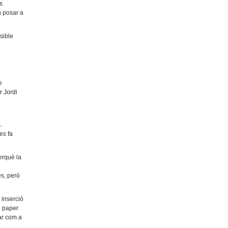
s
n posar a
ssible
e
r Jordi
.
es fa
erquè la
es, però
 inserció
u paper
par com a