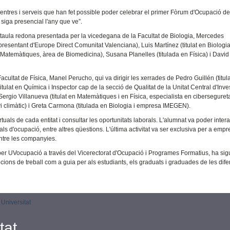
s, centres i serveis que han fet possible poder celebrar el primer Fòrum d'Ocupació de
siga presencial l'any que ve”.
ra taula redona presentada per la vicedegana de la Facultat de Biologia, Mercedes
esentant d'Europe Direct Comunitat Valenciana), Luis Martínez (titulat en Biologia
 Matemàtiques, àrea de Biomedicina), Susana Planelles (titulada en Física) i David
ultat de Física, Manel Perucho, qui va dirigir les xerrades de Pedro Guillén (titul
tulat en Química i Inspector cap de la secció de Qualitat de la Unitat Central d'Inve
 Sergio Villanueva (titulat en Matemàtiques i en Física, especialista en cibersegureta
vi climàtic) i Greta Carmona (titulada en Biologia i empresa IMEGEN).
irtuals de cada entitat i consultar les oportunitats laborals. L'alumnat va poder inter
als d'ocupació, entre altres qüestions. L'última activitat va ser exclusiva per a empr
entre les companyies.
s per UVocupació a través del Vicerectorat d'Ocupació i Programes Formatius, ha sig
opcions de treball com a guia per als estudiants, els graduats i graduades de les dife
Universitat
tat