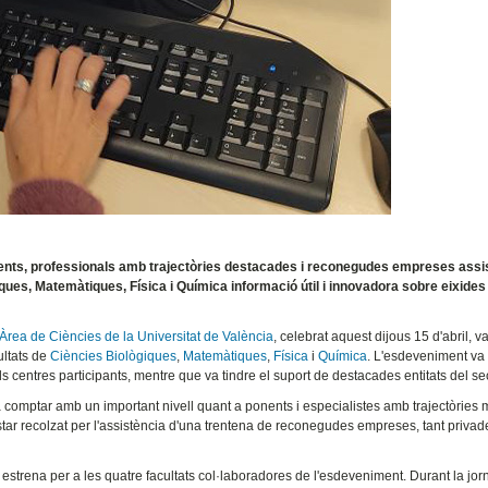
nents, professionals amb trajectòries destacades i reconegudes empreses assi
giques, Matemàtiques, Física i Química informació útil i innovadora sobre eixides
Àrea de Ciències de la Universitat de València
, celebrat aquest dijous 15 d'abril, va
cultats de
Ciències Biològiques
,
Matemàtiques
,
Física
i
Química
. L'esdeveniment va 
 centres participants, mentre que va tindre el suport de destacades entitats del sec
va comptar amb un important nivell quant a ponents i especialistes amb trajectòries 
a estar recolzat per l'assistència d'una trentena de reconegudes empreses, tant priva
 estrena per a les quatre facultats col·laboradores de l'esdeveniment. Durant la jor