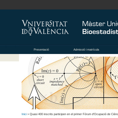
Presentació
Admissió i matrícula
Inici
> Quasi 400 inscrits participen en el primer Fòrum d'Ocupació de Cièn