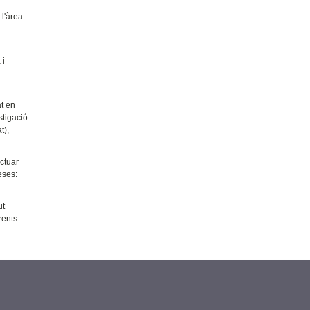
 l'àrea
 i
at en
stigació
t),
actuar
eses:
ut
rents