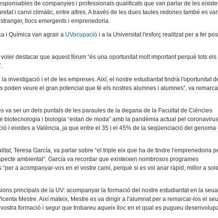
 responsables de companyies i professionals qualificats que van parlar de les eixide
retat i canvi climàtic, entre altres. A través de les dues taules redones també es va
'estranger, llocs emergents i emprenedoria.
a i Química van agrair a
UVocupació
i a la Universitat l'esforç realitzat per a fer po
 voler destacar que aquest fòrum “és una oportunitat molt important perquè tots els
.
a investigació i el de les empreses. Així, el nostre estudiantat tindrà l'oportunitat d
es poden veure el gran potencial que té els nostres alumnes i alumnes”, va remarca
es va ser un dels puntals de les paraules de la degana de la Facultat de Ciències
 biotecnologia i biologia “estan de moda” amb la pandèmia actual pel coronavirus
ció i eixides a València, ja que entre el 35 i el 45% de la seqüenciació del genoma 
tat, Teresa García, va parlar sobre “el triple eix que ha de tindre l'emprenedoria p
 respecte ambiental”. García va recordar que existeixen nombrosos programes
s “per a acompanyar-vos en el vostre camí, perquè si es vol anar ràpid, millor a sol
ions principals de la UV: acompanyar la formació del nostre estudiantat en la seua
 Vicenta Mestre. Així mateix, Mestre es va dirigir a l'alumnat per a remarcar-los el se
a la vostra formació i segur que trobareu aqueix lloc en el qual es pugueu desenvolu