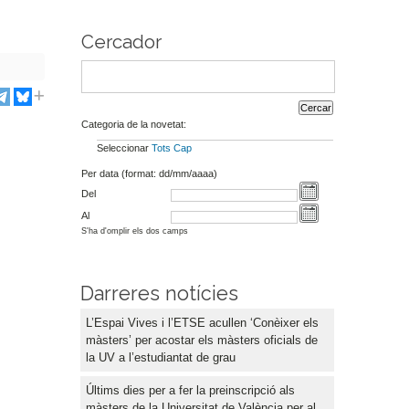
Cercador
Categoria de la novetat:
Seleccionar
Tots
Cap
Per data (format: dd/mm/aaaa)
Del
Al
S'ha d'omplir els dos camps
Darreres notícies
L’Espai Vives i l’ETSE acullen ‘Conèixer els
màsters’ per acostar els màsters oficials de
la UV a l’estudiantat de grau
Últims dies per a fer la preinscripció als
màsters de la Universitat de València per al