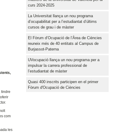
curs 2024-2025
La Universitat llança un nou programa
d’ocupabilitat per a l’estudiantat d’últims
cursos de grau i de màster
El Fòrum d’Ocupació de l’Àrea de Ciències
reuneix més de 40 entitats al Campus de
Burjassot-Paterna
UVocupació llança un nou programa per a
impulsar la carrera professional de
l’estudiantat de màster
stents,
Quasi 400 inscrits participen en el primer
Fòrum d'Ocupació de Ciències
 tindre
oferir
tor.
molt
des com
nada les