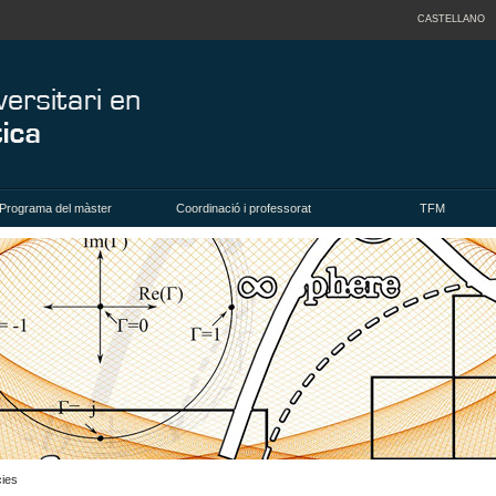
CASTELLANO
Programa del màster
Coordinació i professorat
TFM
cies