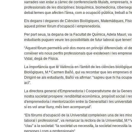
xarrades van estar a càrrec de conferenciants titulats, empresaris,
professionals de les disciplines: bioquímica, biomedicina, cibersegu
debat temes que afecten l'àrea, com a ocupació pública, treball a l
Els degans i deganes de Ciències Biològiques, Matemàtiques, Físic
aquest primer fòrum d'ocupació i emprenedoria.
Per part seua, la degana de la Facultat de Química, Adela Mauri, va
estudiants puguen veure les possibilitats de futur laboral que tenen”
“Aquest fòrum permetrà unir dos mons en principi diferenciats: el de l
conéixer els nous perfils professionals que existeixen i les empres
Vidal, degà de Física.
La importància que té València en l'àmbit de les ciències biològiqu
Biològiques, M.ª Carmen Bañó, qui va recordar que les empreses de
Dirigint-se als estudiants, Bañó va afirmar: “sapieu que hi ha ocupa
ací”.
La directora general d'Emprenedoria i Cooperativisme de la Generali
nostra societat prospere: rendibilitat econòmica, propòsit social i
d'emprenedoria i mentorización entre la Generalitat i les universitat
si es vol anar lluny, més ben acompanyat”.
“Els fòrums d'ocupació de la Universitat compleixen una de les miss
laboral i professional”, va remarcar la rectora de la Universitat, M.ª
“clau” a la societat: “la societat us necessita, la societat necessit
persones i com a professionals”.