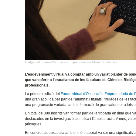
Imatge del Fòrum d'Ocupació i Emprendoria de l'Àrea de Ciències.
L'esdeveniment virtual va comptar amb un variat planter de po
que van oferir a l'estudiantat de les facultats de Ciències Biolò
professionals.
La primera edició del
Fòrum virtual d'Ocupació i Emprenedoria de l'
una gran acollida per part de l'alumnat i titulats i titulades de les fa
una programació variada, amb informació de gran valor per a tots els
Un total de 380 inscrits van formar part de la trobada en línia que 
destacades en la investigació científica i l'àmbit pràctic. A més, v
públiques.
En concret, aquesta cita amb el món laboral va ser una significativa