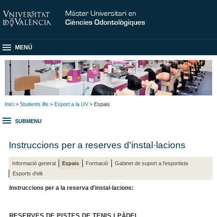
MENÚ
Inici
>
Students life
>
Esport a la UV
> Espais
SUBMENU
Instruccions per a reserves d'instal·lacions
Informació general
Espais
Formació
Gabinet de suport a l'esportista
Esports d'elit
Instruccions per a la reserva d'instal·lacions:
RESERVES DE PISTES DE TENIS I PÀDEL