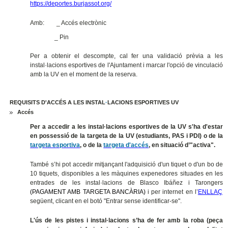
https://deportes.burjassot.org/
Amb:
_ Accés electrònic
_ Pin
Per a obtenir el descompte, cal fer una validació prèvia a les
instal·lacions esportives de l'Ajuntament i marcar l'opció de vinculació
amb la UV en el moment de la reserva.
REQUISITS D'ACCÉS A LES INSTAL
·
LACIONS ESPORTIVES UV
Accés
Per a accedir a les instal·lacions esportives de la UV s'ha d'estar
en possessió de la targeta de la UV (estudiants, PAS i PDI) o de la
targeta esportiva
, o de la
targeta d'accés
, en situació d’"activa".
També s’hi pot accedir mitjançant l'adquisició d'un tiquet o d'un bo de
10 tiquets, disponibles a les màquines expenedores situades en les
entrades de les instal·lacions de Blasco Ibáñez i Tarongers
(PAGAMENT AMB TARGETA BANCÀRIA)
i per internet en l’
ENLLAÇ
següent, clicant en el botó "Entrar sense identificar-se".
L'ús de les pistes i instal·lacions s’ha de fer amb la roba (peça