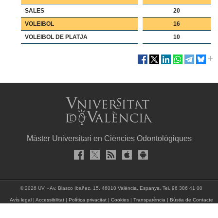
SALES
20
VOLEIBOL
16
VOLEIBOL DE PLATJA
10
Màster Universitari en Ciències Odontològiques
© 2026 UV. - Av. Blasco Ibañez, 15. 46010 València. Espanya. Tel. 96 386 41 00
Avís legal
|
Accessibilitat
|
Política privacitat
|
Cookies
|
Transparència
|
Bùstia de Contacte