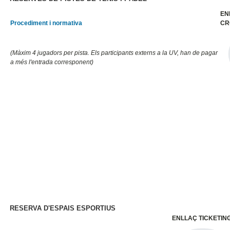
EN
Procediment i normativa
CR
(Màxim 4 jugadors per pista. Els participants externs a la UV, han de pagar
a més l'entrada corresponent)
RESERVA D'ESPAIS ESPORTIUS
ENLLAÇ TICKETIN