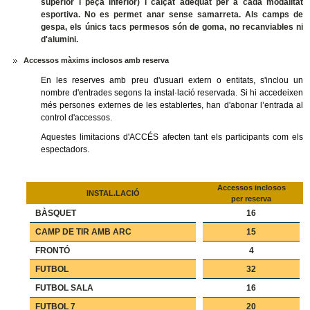
superior i peça inferior) i calçat adequat per a cada modalitat
esportiva. No es permet anar sense samarreta. Als camps de
gespa, els únics tacs permesos són de goma, no recanviables ni
d'alumini.
Accessos màxims inclosos amb reserva
En les reserves amb preu d'usuari extern o entitats, s'inclou un
nombre d'entrades segons la instal·lació reservada. Si hi accedeixen
més persones externes de les establertes, han d'abonar l’entrada al
control d'accessos.
Aquestes limitacions d'ACCÉS afecten tant els participants com els
espectadors.
Accessos inclosos
INSTAL.LACIÓ
per reserva
BÀSQUET
16
CAMP DE TIR AMB ARC
15
FRONTÓ
4
FUTBOL
32
FUTBOL SALA
16
FUTBOL 7
20