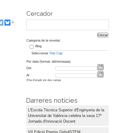
Cercador
Categoria de la novetat:
Blog
Seleccionar
Tots
Cap
Per data (format: dd/mm/aaaa)
Del
Al
S'ha d'omplir els dos camps
Darreres notícies
L'Escola Tècnica Superior d'Enginyeria de la
Universitat de València celebra la seua 17ª
Jornada d'Innovació Docent
VII Edició Premis Girls4STEM