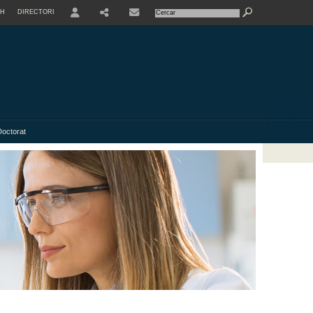
SH
DIRECTORI
USER
Doctorat