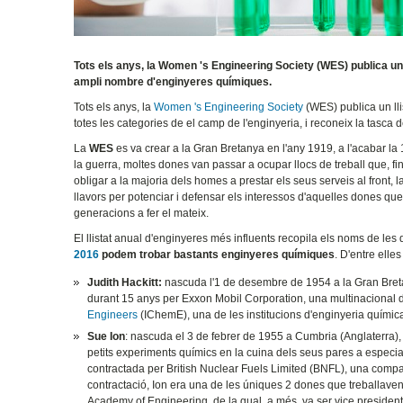
Tots els anys, la Women 's Engineering Society (WES) publica un 
ampli nombre d'enginyeres químiques.
Tots els anys, la
Women 's Engineering Society
(WES) publica un ll
totes les categories de el camp de l'enginyeria, i reconeix la tasca
La
WES
es va crear a la Gran Bretanya en l'any 1919, a l'acabar la
la guerra, moltes dones van passar a ocupar llocs de treball que, fi
obligar a la majoria dels homes a prestar els seus serveis al front, l
llavors per potenciar i defensar els interessos d'aquelles dones que
generacions a fer el mateix.
El llistat anual d'enginyeres més influents recopila els noms de les d
2016
podem trobar bastants enginyeres químiques
. D'entre elle
Judith Hackitt:
nascuda l'1 de desembre de 1954 a la Gran Bretan
durant 15 anys per Exxon Mobil Corporation, una multinacional 
Engineers
(IChemE), una de les institucions d'enginyeria químic
Sue Ion
: nascuda el 3 de febrer de 1955 a Cumbria (Anglaterra), I
petits experiments químics en la cuina dels seus pares a especiali
contractada per British Nuclear Fuels Limited (BNFL), una compan
contractació, Ion era una de les úniques 2 dones que treballav
Academy of Engineering, de la qual, a més, va ser vice presiden