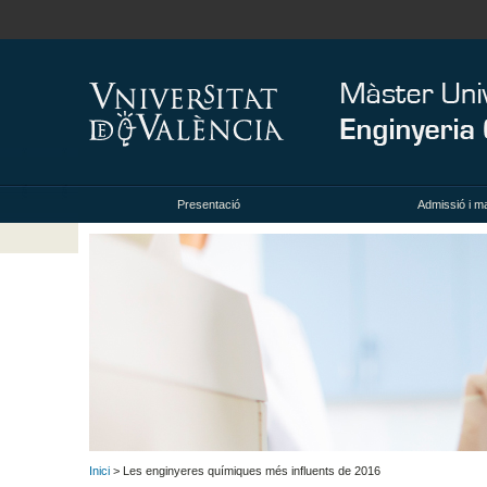
Presentació
Admissió i ma
Inici
> Les enginyeres químiques més influents de 2016