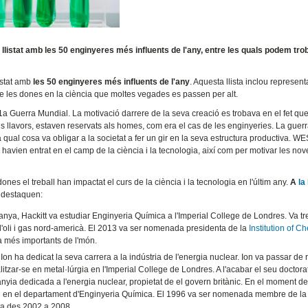
llistat amb les 50 enginyeres més influents de l'any, entre les quals podem tro
istat amb
les 50 enginyeres més influents de l'any
. Aquesta llista inclou represen
 de les dones en la ciència que moltes vegades es passen per alt.
 1a Guerra Mundial. La motivació darrere de la seva creació es trobava en el fet que
ns llavors, estaven reservats als homes, com era el cas de les enginyeries. La guer
a qual cosa va obligar a la societat a fer un gir en la seva estructura productiva. W
 havien entrat en el camp de la ciència i la tecnologia, així com per motivar les nov
ones el treball han impactat el curs de la ciència i la tecnologia en l'últim any.
A
la
s destaquen:
ya, Hackitt va estudiar Enginyeria Química a l'Imperial College de Londres. Va tr
d'oli i gas nord-americà. El 2013 va ser nomenada presidenta de la
Institution of C
a més importants de l'món.
on ha dedicat la seva carrera a la indústria de l'energia nuclear. Ion va passar de r
tzar-se en metal·lúrgia en l'Imperial College de Londres. A l'acabar el seu doctorat
yia dedicada a l'energia nuclear, propietat de el govern britànic. En el moment de
en en el departament d'Enginyeria Química. El 1996 va ser nomenada membre de la
ta des 2002 a 2008.