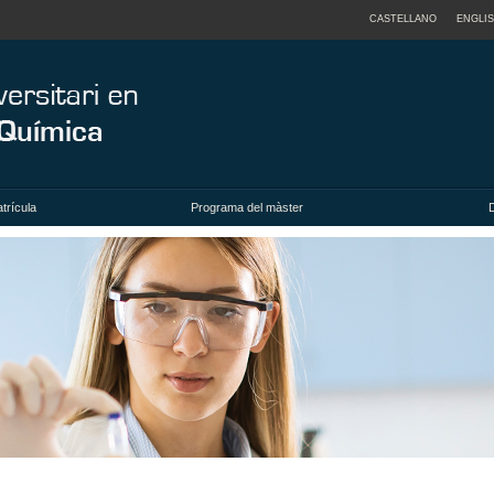
CASTELLANO
ENGLI
trícula
Programa del màster