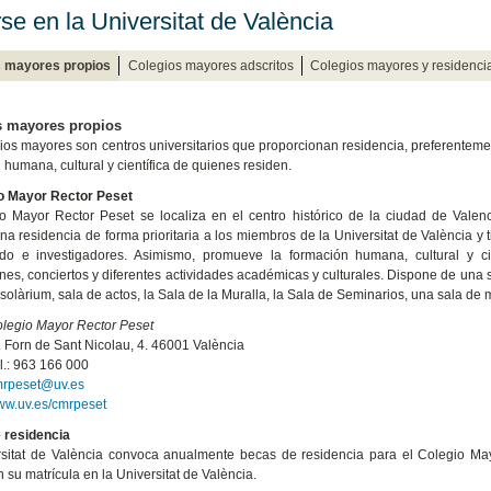
rse en la Universitat de València
s mayores propios
Colegios mayores adscritos
Colegios mayores y residenci
s mayores propios
ios mayores son centros universitarios que proporcionan residencia, preferenteme
 humana, cultural y científica de quienes residen.
io Mayor Rector Peset
o Mayor Rector Peset se localiza en el centro histórico de la ciudad de Valen
na residencia de forma prioritaria a los miembros de la Universitat de València 
ado e investigadores. Asimismo, promueve la formación humana, cultural y c
nes, conciertos y diferentes actividades académicas y culturales. Dispone de una s
solàrium, sala de actos, la Sala de la Muralla, la Sala de Seminarios, una sala de
legio Mayor Rector Peset
. Forn de Sant Nicolau, 4. 46001 València
l.: 963 166 000
rpeset@uv.es
w.uv.es/cmrpeset
 residencia
sitat de València convoca anualmente becas de residencia para el Colegio May
 su matrícula en la Universitat de València.