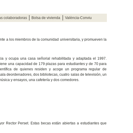
as colaboradoras
Bolsa de vivienda
València-Conviu
nte a los miembros de la comunidad universitaria, y promueven la
cia y ocupa una casa señorial rehabilitada y adaptada el 1997.
y tiene una capacidad de 179 plazas para estudiantes y de 70 para
ientífica de quienes residen y acoge un programa regular de
ala deordenadores, dos bibliotecas, cuatro salas de televisión, un
 música y ensayos, una cafetería y dos comedores.
or Rector Perset. Estas becas están abiertas a estudiantes que