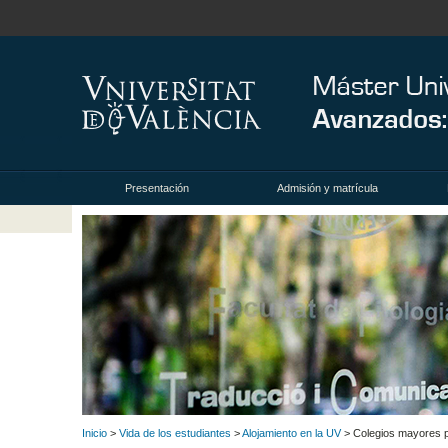
Presentación
Admisión y matrícula
Inicio
>
Vida de los estudiantes
>
Alojamiento en la UV
> Colegios mayores p