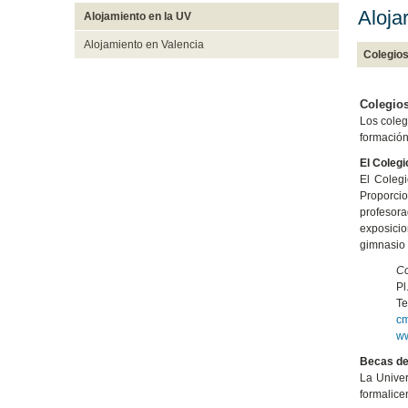
Aloja
Alojamiento en la UV
Alojamiento en Valencia
Colegio
Colegio
Los coleg
formación
El Coleg
El Colegi
Proporcio
profesor
exposicio
gimnasio 
Co
Pl
Te
cm
ww
Becas de
La Univer
formalicen