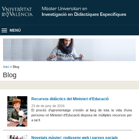
MENÚ
Inici
> Blog
Blog
Recursos didàctics del Ministeri d'Educació
23 de de juny de 2016
El procés d'aprenentatge s'estén al llarg de tota la vida d'una
persona i el Ministeri d'Educació disposa de múltiples recursos per
a tal fi
Novetats màster: redisseny web i xarxes socials