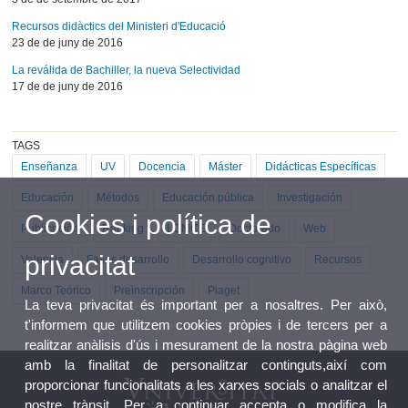
Recursos didàctics del Ministeri d'Educació
23 de de juny de 2016
La reválida de Bachiller, la nueva Selectividad
17 de de juny de 2016
TAGS
Enseñanza
UV
Docencia
Máster
Didácticas Específicas
Educación
Métodos
Educación pública
Investigación
Cookies i política de
Publicación
Ranking
LOMCE
Doctorado
Web
privacitat
Valencia
Fases desarrollo
Desarrollo cognitivo
Recursos
Marco Teórico
Preinscripción
Piaget
La teva privacitat és important per a nosaltres. Per això,
t'informem que utilitzem cookies pròpies i de tercers per a
realitzar anàlisis d'ús i mesurament de la nostra pàgina web
amb la finalitat de personalitzar continguts,així com
proporcionar funcionalitats a les xarxes socials o analitzar el
nostre trànsit. Per a continuar accepta o modifica la