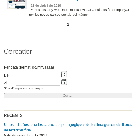
22 de d’abril de 2016
El nou disseny web més intuïtiu i visual a més està acompanyat
per les noves xarxes socials del màster
1
Cercador
Per data (format: dd/mm/aaaa)
Del
Al
S'ha d'omplir els dos camps
RECENTS
Un estudi qüestiona les capacitats pedagògiques de les imatges en els llibres
de text d’història
5 de de setembre de 2017