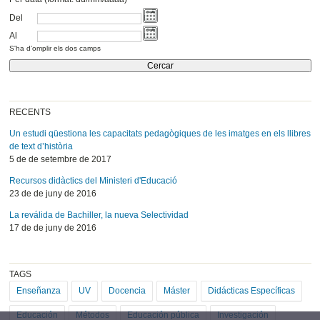
Del
Al
S'ha d'omplir els dos camps
RECENTS
Un estudi qüestiona les capacitats pedagògiques de les imatges en els llibres
de text d’història
5 de de setembre de 2017
Recursos didàctics del Ministeri d'Educació
23 de de juny de 2016
La reválida de Bachiller, la nueva Selectividad
17 de de juny de 2016
TAGS
Enseñanza
UV
Docencia
Máster
Didácticas Específicas
Educación
Métodos
Educación pública
Investigación