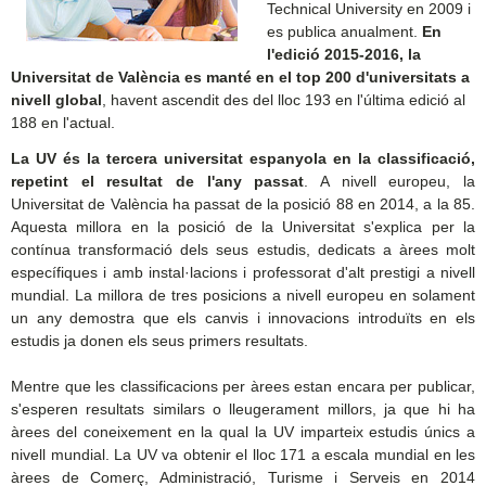
Technical University en 2009 i
es publica anualment.
En
l'edició 2015-2016, la
Universitat de València es manté en el top 200 d'universitats a
nivell global
, havent ascendit des del lloc 193 en l'última edició al
188 en l'actual.
La UV és la tercera universitat espanyola en la classificació,
repetint el resultat de l'any passat
. A nivell europeu, la
Universitat de València ha passat de la posició 88 en 2014, a la 85.
Aquesta millora en la posició de la Universitat s'explica per la
contínua transformació dels seus estudis, dedicats a àrees molt
específiques i amb instal·lacions i professorat d'alt prestigi a nivell
mundial. La millora de tres posicions a nivell europeu en solament
un any demostra que els canvis i innovacions introduïts en els
estudis ja donen els seus primers resultats.
Mentre que les classificacions per àrees estan encara per publicar,
s'esperen resultats similars o lleugerament millors, ja que hi ha
àrees del coneixement en la qual la UV imparteix estudis únics a
nivell mundial. La UV va obtenir el lloc 171 a escala mundial en les
àrees de Comerç, Administració, Turisme i Serveis en 2014