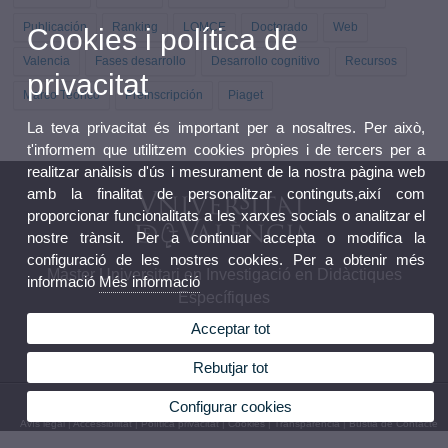
Publicación
Ranking
LOMCE
Doctorado
Web
Cookies i política de
Valencia
Fases desarrollo
Desarrollo cognitivo
Recursos
privacitat
Marco Teórico
Preinscripción
Piaget
La teva privacitat és important per a nosaltres. Per això,
t'informem que utilitzem cookies pròpies i de tercers per a
realitzar anàlisis d'ús i mesurament de la nostra pàgina web
amb la finalitat de personalitzar continguts,així com
proporcionar funcionalitats a les xarxes socials o analitzar el
nostre trànsit. Per a continuar accepta o modifica la
configuració de les nostres cookies. Per a obtenir més
Màster Universitari en Investigació en Didàctiques
informació
Més informació
Específiques
Acceptar tot
Rebutjar tot
© 2026 UV. - Av. Tarongers 4. 46022 València, Espanya. Telèfon: 963 86 44 90
Configurar cookies
Avís legal
|
Accessibilitat
|
Política privacitat
|
Cookies
|
Transparència
|
Bústia de Contacte