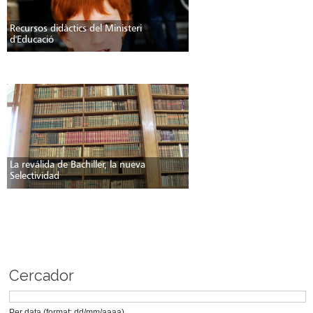
Recursos didàctics del Ministeri
d'Educació
La reválida de Bachiller, la nueva
Selectividad
Cercador
Per data (format: dd/mm/aaaa)