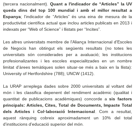
(tercera nacionalment).
Quant a l'indicador de “Articles” la UV
queda dins del top 100 mundial i amb el millor resultat a
Espanya
; l'indicador de “Articles” és una eina de mesura de la
productivitat científica actual que inclou articles publicats en 2013 i
indexats per “Web of Science” i llistats per “Incites”.
Les altres universitats membre de l'Aliança Internacional d'Escoles
de Negocis han obtingut els següents resultats (no totes les
universitats són considerades per a avaluació; les institucions
profesionalizantes i les escoles especialitzades en un nombre
limitat d'àrees temàtiques solen situar-se més a baix en la llista):
University of Hertfordshire (788); UNCW (1412).
La URAP arreplega dades sobre 2000 universitats al voltant del
món i les classifica depenent del rendiment acadèmic (qualitat i
quantitat de publicacions acadèmiques) concorde a
sis factors
principals: Articles, Cites, Total de Documents, Impacte Total
dels Articles i Col·laboració Internacional
. Com a resultat,
aquest rànquing cobreix aproximadament un 10% del total
d'institucions d'educació superior del món.