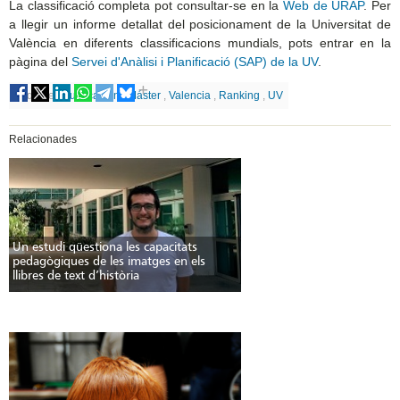
La classificació completa pot consultar-se en la
Web de URAP
. Per
a llegir un informe detallat del posicionament de la Universitat de
València en diferents classificacions mundials, pots entrar en la
pàgina del
Servei d'Anàlisi i Planificació (SAP) de la UV
.
Etiquetes
Publicación
,
Máster
,
Valencia
,
Ranking
,
UV
Relacionades
Un estudi qüestiona les capacitats
pedagògiques de les imatges en els
llibres de text d’història