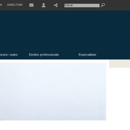
SH
DIRECTORI
USER
oraris i aules
Eixides professionals
Especialitats