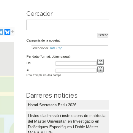
Cercador
Categoria de la novetat:
Seleccionar
Tots
Cap
Per data (format: dd/mm/aaaa)
Del
Al
S'ha d'omplir els dos camps
Darreres notícies
Horari Secretaria Estiu 2026
Llistes d’admissió i instruccions de matrícula
del Màster Universitari en Investigació en
Didàctiques Específiques i Doble Màster
MAES-MUIDE