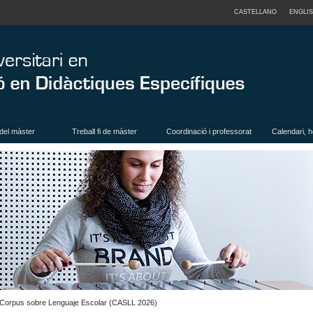
CASTELLANO
ENGLI
del màster
Treball fi de màster
Coordinació i professorat
Calendari, h
en Corpus sobre Lenguaje Escolar (CASLL 2026)