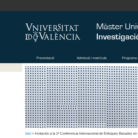
Presentació
Admissió i matrícula
Programa 
Inici
> Invitación a la 1ª Conferencia Internacional de Enfoques Basados 